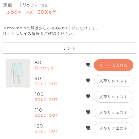
1,980
定価：
（税込）
1,386
30%off
税込
※moimolnの服は少し小さめのつくりになります。
詳しくは
サイズ情報
をご確認ください。
ミント
80
カートに入れる
残りわずか
90
入荷リクエスト
SOLD OUT
100
入荷リクエスト
SOLD OUT
110
入荷リクエスト
SOLD OUT
120
入荷リクエスト
SOLD OUT