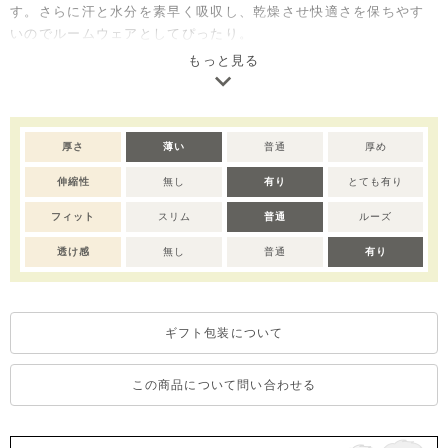
す。さらに汗と水分を素早く吸収し、乾燥させ快適さを保ちやす
いのでルームウェアとしてぴったり。
ご自宅用としてはもちろん、出産祝いやベビー服のギフトとして
もっと見る
も喜ばれるセットアイテムです。
※サイズによってボタンの仕様が変わりますので予めご了承くだ
さい。80サイズ：ボタン前全開き、90-110サイズ：肩2つボタン
厚さ
薄い
普通
厚め
開き、120サイズ：ボタン無し。
伸縮性
無し
有り
とても有り
※撮影･モニター環境等により実際の商品の色味と異なって見える
場合がございます。
フィット
スリム
普通
ルーズ
※濃色部分は、摩擦や汗・雨などにより、他の衣類や下着、バッ
グ等に色移りする場合がございます。淡色のものとの組み合わせ
透け感
無し
普通
有り
や着用の際は、十分ご注意ください。
※色移りを防ぐため、手洗い後はタオルで軽く水気を取り、形を
整えてください。
ギフト包装について
この商品について問い合わせる