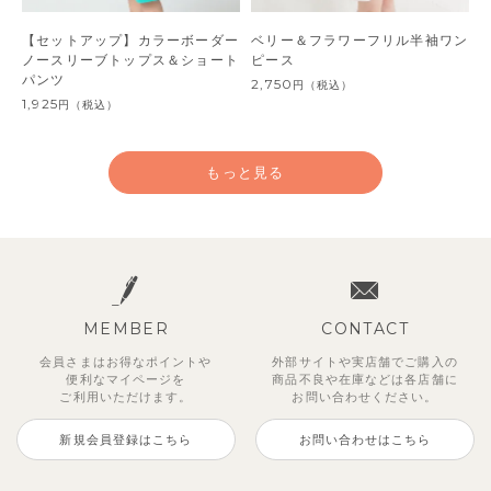
【セットアップ】カラーボーダー
ベリー＆フラワーフリル半袖ワン
ノースリーブトップス＆ショート
ピース
パンツ
2,750
円
（税込）
1,925
円
（税込）
もっと見る
MEMBER
CONTACT
会員さまはお得なポイントや
外部サイトや実店舗でご購入の
便利な
マイページを
商品不良や
在庫などは各店舗に
ご利用いただけます。
お問い合わせください。
新規会員登録はこちら
お問い合わせはこちら
【セットアップ】鹿の子半袖ポロ
【吸汗速乾】【セットアップ】リ
ベーシックカラー7分袖Tシャツ
【セットアップ】クロコ＆ボート
【セットアップ】レトロダイヤモ
【セットアップ】ギンガムセーラ
【セットアップ】サマードロップ
【セットアップ】サンシャイン＆