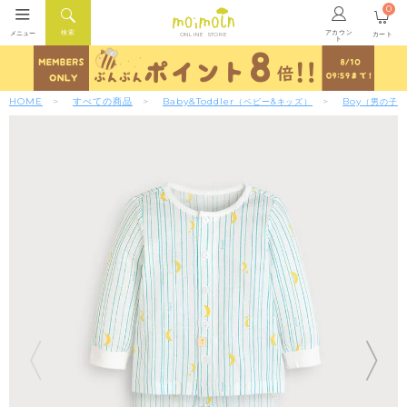
0
アカウン
検索
メニュー
カート
ONLINE STORE
ト
HOME
すべての商品
Baby&Toddler
Boy
（ベビー&キッズ）
（男の子）