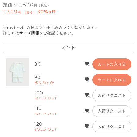
1,870
定価：
（税込）
1,309
30%off
税込
※moimolnの服は少し小さめのつくりになります。
詳しくは
サイズ情報
をご確認ください。
ミント
80
カートに入れる
90
カートに入れる
残りわずか
100
入荷リクエスト
SOLD OUT
110
入荷リクエスト
SOLD OUT
120
入荷リクエスト
SOLD OUT