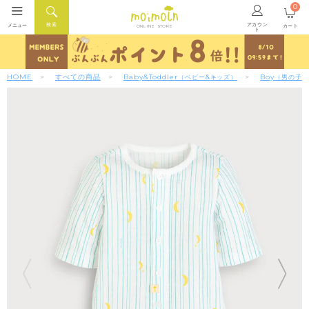
0
アカウン
検索
メニュー
カート
ONLINE STORE
ト
HOME
すべての商品
Baby&Toddler
Boy
（ベビー&キッズ）
（男の子）