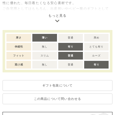
性に優れた、毎日着たくなる安心素材です。
ご自宅用としてはもちろん、出産祝いやベビー服のギフトとして
も喜ばれるセットアイテムです。
もっと見る
※サイズによってボタンの仕様が変わりますので予めご了承くだ
さい。80サイズ：全開き、90-110サイズ：肩部分開き、120サイ
ズ：ボタン無し。
厚さ
薄い
普通
厚め
※撮影･モニター環境等により実際の商品の色味と異なって見える
伸縮性
無し
有り
とても有り
場合がございます。
※濃色部分は、摩擦や汗・雨などにより、他の衣類や下着、バッ
フィット
スリム
普通
ルーズ
グ等に色移りする場合がございます。淡色のものとの組み合わせ
や着用の際は、十分ご注意ください。
透け感
無し
普通
有り
※色移りを防ぐため、手洗い後はタオルで軽く水気を取り、形を
整えてください。
ギフト包装について
この商品について問い合わせる