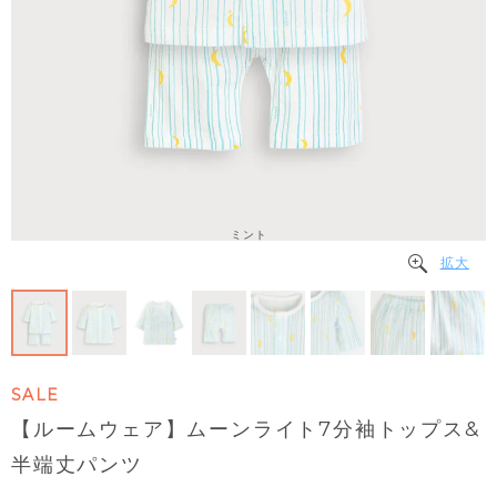
ミント
拡大
SALE
【ルームウェア】ムーンライト7分袖トップス&
半端丈パンツ