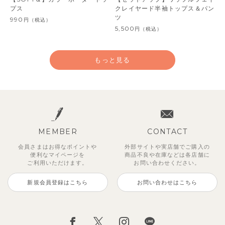
プス
クレイヤード半袖トップス＆パン
ツ
990
円
（税込）
5,500
円
（税込）
もっと見る
MEMBER
CONTACT
会員さまはお得なポイントや
外部サイトや実店舗でご購入の
便利な
マイページを
商品不良や
在庫などは各店舗に
ご利用いただけます。
お問い合わせください。
新規会員登録はこちら
お問い合わせはこちら
レイ7分丈レギンス
【SOFT＆】べべ7分丈レギンス
【セットアップ】グリーニトップ
ストライプジャガード7分丈セッ
トゥーユークーリング8分丈ワイ
サンライズセーラーワンピース
クロディフラワーワンピース
ブルーベリー半袖フリルワンピー
ス＆パンツ
トアップ
ドパンツ
ス
495
770
2,970
2,970
円
円
（税込）
（税込）
円
円
（税込）
（税込）
3,960
2,970
990
3,850
円
円
（税込）
（税込）
円
（税込）
円
（税込）