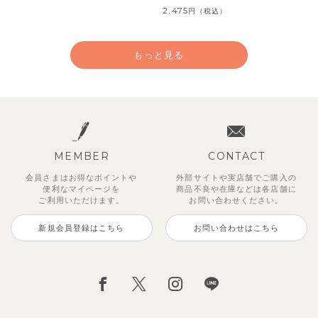
2,475
円
（税込）
もっと見る
MEMBER
CONTACT
会員さまはお得なポイントや
外部サイトや実店舗でご購入の
便利な
マイページを
商品不良や
在庫などは各店舗に
ご利用いただけます。
お問い合わせください。
新規会員登録はこちら
お問い合わせはこちら
【セットアップ】サンシャイン＆
【セットアップ】カラーボーダー
【セットアップ】レトロダイヤモ
【セットアップ】鹿の子半袖ポロ
【セットアップ】クロコ＆ボート
【セットアップ】サマードロップ
ベリー＆フラワーフリル半袖ワン
【セットアップ】ギンガムセーラ
ボート半袖トップス&パンツ
ノースリーブトップス＆ショート
スリン半袖トップス＆ショートパ
シャツ＆パンツ
ボーダー柄フレンチスリーブTシ
ショルダートップス&ショートパ
ピース
ーカラー半袖トップス＆ハーフパ
パンツ
ンツ
ャツ＆パン
ンツ
ンツ
2,750
3,300
2,750
円
円
（税込）
（税込）
円
（税込）
1,925
4,620
2,200
2,695
2,750
円
円
（税込）
（税込）
円
円
円
（税込）
（税込）
（税込）