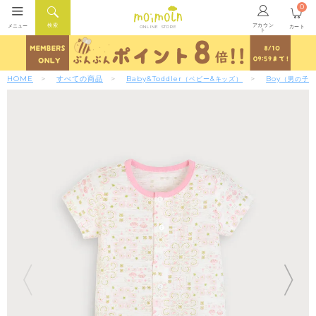
0
アカウン
検索
メニュー
カート
ONLINE STORE
ト
HOME
すべての商品
Baby&Toddler
Boy
（ベビー&キッズ）
（男の子）