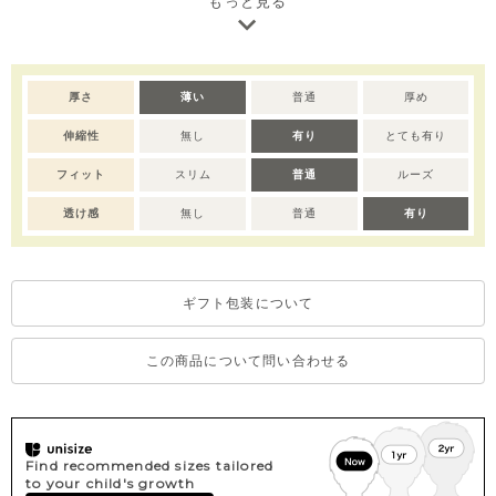
もっと見る
※サイズによってスナップボタンの仕様が異なります。
※ボタン 80サイズ：ボタン前全開き、90-110サイズ：肩部分ボ
タン有り、120サイズ：ボタン無し。
厚さ
薄い
普通
厚め
※撮影･モニター環境等により実際の商品の色味と異なって見える
伸縮性
無し
有り
とても有り
場合がございます。
※デリケートな素材を使用しているため、乾燥機のご使用はお控
フィット
スリム
普通
ルーズ
えいただくことをおすすめします。
透け感
無し
普通
有り
ギフト包装について
この商品について問い合わせる
Find recommended sizes tailored
to your child's growth