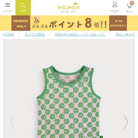
0
アカウン
検索
メニュー
カート
ONLINE STORE
ト
HOME
すべての商品
Baby&Toddler
Boy
（ベビー&キッズ）
（男の子）