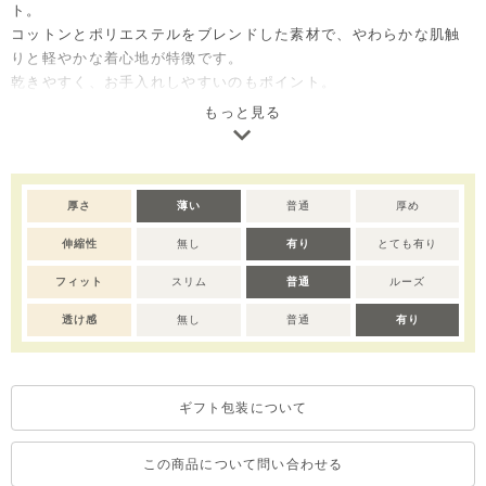
ト。
コットンとポリエステルをブレンドした素材で、やわらかな肌触
りと軽やかな着心地が特徴です。
乾きやすく、お手入れしやすいのもポイント。
ご自宅用としてはもちろん、出産祝いやベビー服のギフトとして
もっと見る
も喜ばれるセットアイテムです。
※撮影･モニター環境等により実際の商品の色味と異なって見える
場合がございます。
厚さ
薄い
普通
厚め
※デリケートな素材を使用しているため、乾燥機のご使用はお控
伸縮性
無し
有り
とても有り
えいただくことをおすすめします。
※濃色部分は、摩擦や汗・雨などにより、他の衣類や下着、バッ
フィット
スリム
普通
ルーズ
グ等に色移りする場合がございます。淡色のものとの組み合わせ
や着用の際は、十分ご注意ください。
透け感
無し
普通
有り
※色移りを防ぐため、手洗い後はタオルで軽く水気を取り、形を
整えてください。
ギフト包装について
この商品について問い合わせる