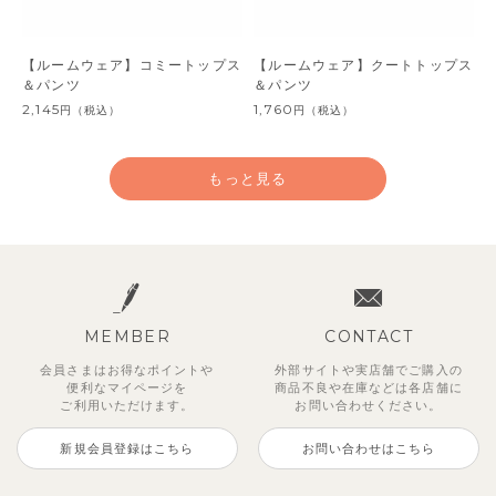
【ルームウェア】コミートップス
【ルームウェア】クートトップス
＆パンツ
＆パンツ
2,145
1,760
円
（税込）
円
（税込）
もっと見る
MEMBER
CONTACT
会員さまはお得なポイントや
外部サイトや実店舗でご購入の
便利な
マイページを
商品不良や
在庫などは各店舗に
ご利用いただけます。
お問い合わせください。
新規会員登録はこちら
お問い合わせはこちら
【ルームウェア】トリートップス
【ルームウェア】ミアトップス＆
【ルームウェア】ミアトップス＆
【ルームウェア】クリップトップ
【ルームウェア】ウォーキートッ
【ルームウェア】ホミトップス＆
【シームレス】【セットアップ】
【ルームウェア】マリントップス