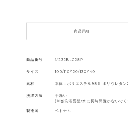
商品
詳細
商品番号
M232BLG28P
サイズ
100/110/120/130/140
素材
本体：ポリエステル98％,ポリウレタン
洗濯方法
手洗い
(単独洗濯要望/水に長時間置かないで
製造国
ベトナム