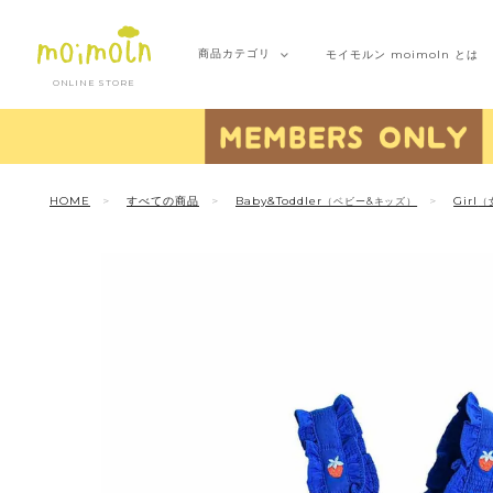
商品
カテゴリ
モイモルン
moimoln とは
ONLINE STORE
HOME
すべての商品
Baby&Toddler
Girl
（ベビー&キッズ）
（