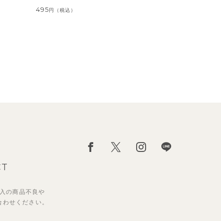
495
円
（税込）
CT
入の
商品不良や
合わせください。