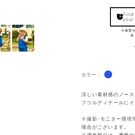
Find
your
カラー：
涼しい素材感のノース
フリルディテールにイ
※撮影･モニター環境
場合がございます。