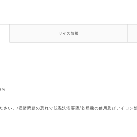
サイズ
情報
2％
ください。/収縮問題の恐れで低温洗濯要望/乾燥機の使用及びアイロン