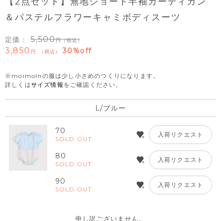
【2点セット】無地ショート半袖カーディガン
＆パステルフラワーキャミボディスーツ
5,500
定価：
（税込）
3,850
30%off
税込
※moimolnの服は少し小さめのつくりになります。
詳しくは
サイズ情報
をご確認ください。
L/ブルー
70
入荷リクエスト
SOLD OUT
80
入荷リクエスト
SOLD OUT
90
入荷リクエスト
SOLD OUT
申し訳ございません。