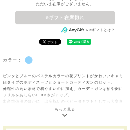
ただいま在庫がございません。
eギフト在庫切れ
のeギフトとは？
カラー：
ピンクとブルーのパステルカラーの花プリントがかわいいキャミ
紐タイプのボディスーツとショートカーディガンのセット。
伸縮性の高い素材で着やすいのに加え、カーディガンは袖や裾に
フリルをあしらいCuteさがアップ。
出産準備用のほかに、出産祝いのベビー服ギフトとしても大変喜
ばれるセットアイテムです。
もっと見る
※全サイズ：ボディスーツは股部分がスナップボタンで開閉でき
ます。