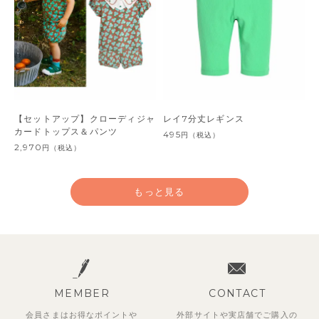
【セットアップ】クローディジャ
レイ7分丈レギンス
カードトップス＆パンツ
495
円
（税込）
2,970
円
（税込）
もっと見る
MEMBER
CONTACT
会員さまはお得なポイントや
外部サイトや実店舗でご購入の