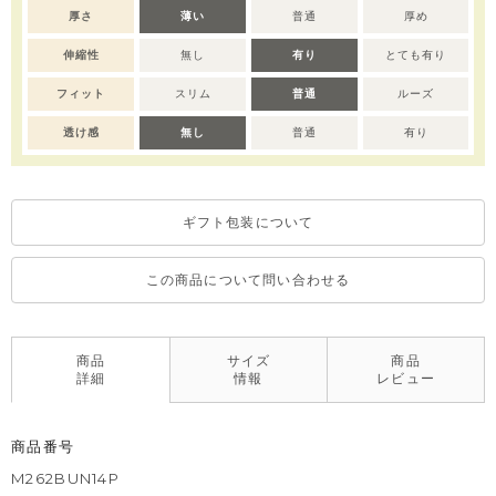
※デリケートな素材を使用しているため、乾燥機のご使用はお控
厚さ
薄い
普通
厚め
えいただくことをおすすめします。
伸縮性
無し
有り
とても有り
※撮影･モニター環境等により実際の商品の色味と異なって見える
場合がございます。
フィット
スリム
普通
ルーズ
※濃色部分は、摩擦や汗・雨などにより、他の衣類や下着、バッ
グ等に色移りする場合がございます。淡色のものとの組み合わせ
透け感
無し
普通
有り
や着用の際は、十分ご注意ください。
※色移りを防ぐため、手洗い後はタオルで軽く水気を取り、形を
整えてください。
ギフト包装について
この商品について問い合わせる
商品
サイズ
商品
詳細
情報
レビュー
商品番号
M262BUN14P