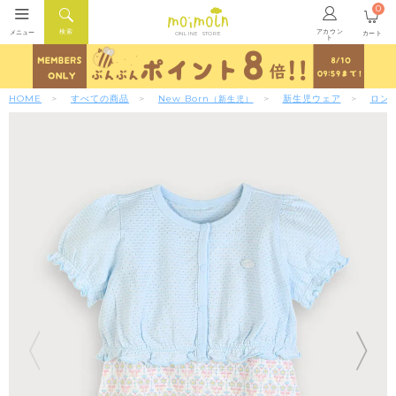
0
アカウン
検索
メニュー
カート
ONLINE STORE
ト
HOME
すべての商品
New Born
新生児ウェア
ロン
（新生児）