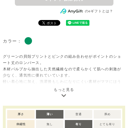
のeギフトとは？
カラー：
グリーンの貝殻プリントとピンクの組み合わせがポイントのショ
ート丈のロンパース。
木材パルプから抽出した天然繊維なので柔らかくて肌への刺激が
少なく、通気性に優れていています。
軽い着心地に加え、洗濯後もしわになりにくい素材がママにはう
れしいポイントです。
もっと見る
出産準備用のほかに、出産祝いのベビー服ギフトとしても大変喜
ばれるアイテムです。
※全サイズ：スナップボタン全開き。
厚さ
薄い
普通
厚め
※デリケートな素材を使用しているため、乾燥機のご使用はお控
伸縮性
無し
有り
とても有り
えいただくことをおすすめします。