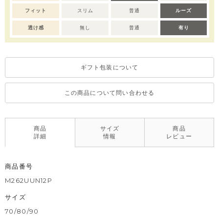
※撮影･モニター環境等により実際の商品の色味と異なって見える
フィット
スリム
普通
ルーズ
場合がございます。
※濃色部分は、摩擦や汗・雨などにより、他の衣類や下着、バッ
透け感
無し
普通
有り
グ等に色移りする場合がございます。淡色のものとの組み合わせ
や着用の際は、十分ご注意ください。
※色移りを防ぐため、手洗い後はタオルで軽く水気を取り、形を
ギフト包装について
整えてください。
この商品について問い合わせる
商品
サイズ
商品
詳細
情報
レビュー
商品番号
M262UUN12P
サイズ
70/80/90