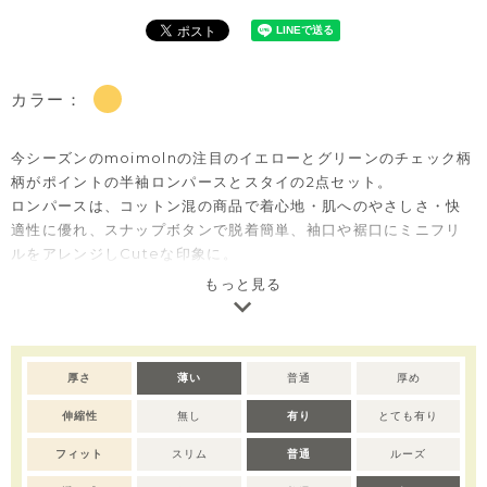
カラー：
今シーズンのmoimolnの注目のイエローとグリーンのチェック柄
柄がポイントの半袖ロンパースとスタイの2点セット。
ロンパースは、コットン混の商品で着心地・肌へのやさしさ・快
適性に優れ、スナップボタンで脱着簡単、袖口や裾口にミニフリ
ルをアレンジしCuteな印象に。
スタイは大きな雲を連想するデザインの丸型で両面異なるデザイ
もっと見る
ンでリバーシブルで使えるのがうれしい。
出産準備用のほかに、出産祝いのベビー服ギフトとしても大変喜
ばれるセットアイテムです。
厚さ
薄い
普通
厚め
※全サイズ：スナップボタン全開き、両面スタイ付き。
伸縮性
無し
有り
とても有り
※デリケートな素材を使用しているため、乾燥機のご使用はお控
えいただくことをおすすめします。
フィット
スリム
普通
ルーズ
※撮影･モニター環境等により実際の商品の色味と異なって見える