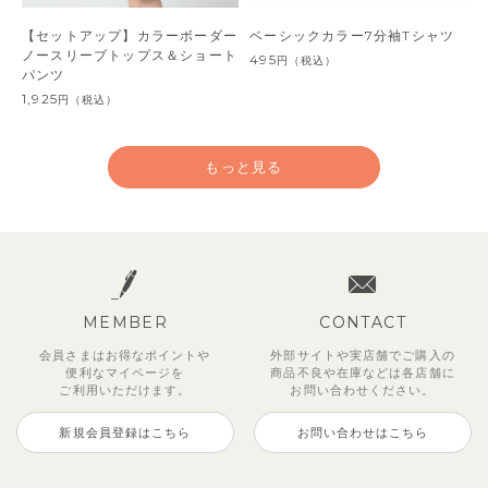
【セットアップ】カラーボーダー
ベーシックカラー7分袖Tシャツ
ノースリーブトップス＆ショート
495
円
（税込）
パンツ
1,925
円
（税込）
もっと見る
MEMBER
CONTACT
会員さまはお得なポイントや
外部サイトや実店舗でご購入の
便利な
マイページを
商品不良や
在庫などは各店舗に
ご利用いただけます。
お問い合わせください。
新規会員登録はこちら
お問い合わせはこちら
【セットアップ】サンシャイン＆
ベリー＆フラワーフリル半袖ワン
【セットアップ】レトロダイヤモ
【セットアップ】サマードロップ
【吸汗速乾】【セットアップ】リ
【セットアップ】ギンガムセーラ
【セットアップ】鹿の子半袖ポロ
【セットアップ】クロコ＆ボート