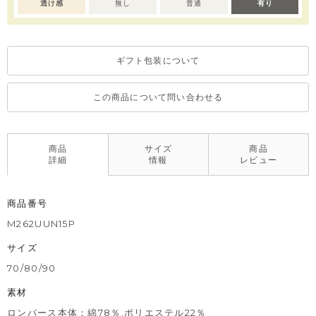
場合がございます。
透け感
無し
普通
有り
※濃色部分は、摩擦や汗・雨などにより、他の衣類や下着、バッ
グ等に色移りする場合がございます。淡色のものとの組み合わせ
や着用の際は、十分ご注意ください。
ギフト包装について
※色移りを防ぐため、手洗い後はタオルで軽く水気を取り、形を
整えてください。
この商品について問い合わせる
商品
サイズ
商品
詳細
情報
レビュー
商品番号
M262UUN15P
サイズ
70/80/90
素材
ロンパース本体：綿78％,ポリエステル22％