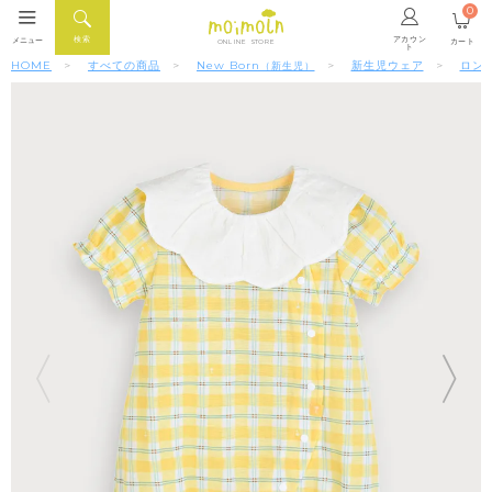
0
アカウン
検索
メニュー
カート
ONLINE STORE
ト
HOME
すべての商品
New Born
新生児ウェア
ロン
（新生児）