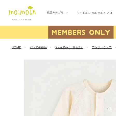
商品
カテゴリ
モイモルン
moimoln とは
ONLINE STORE
HOME
すべての商品
New Born
アンダーウェア
（新生児）