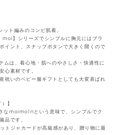
イレット編みのコンビ肌着。
i moi】シリーズでシンプルに胸元にはブラ
ポイント、スナップボタンで大きく開くので
イテムは、着心地・肌へのやさしさ・快適性に
安心素材です。
産祝いのベビー服ギフトとしても大変喜ばれ
モイ）】
は小さなmoimolnという意味で、シンプルでク
備品です。
イレットジャカードが高級感があり、贈り物に最