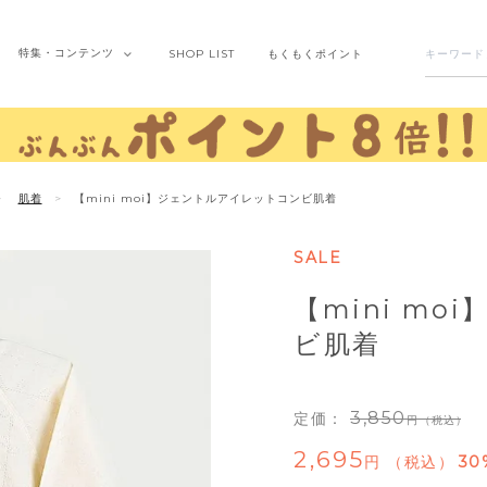
特集・
コンテンツ
SHOP
LIST
もくもく
ポイント
肌着
【mini moi】ジェントルアイレットコンビ肌着
SALE
【mini m
ビ肌着
3,850
定価：
（税込）
2,695
税込
30