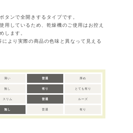
ボタンで全開きするタイプです。
使用しているため、乾燥機のご使用はお控え
めします。
等により実際の商品の色味と異なって見える
薄い
普通
厚め
無し
有り
とても有り
スリム
普通
ルーズ
無し
普通
有り