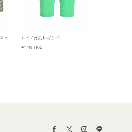
ジャ
レイ7分丈レギンス
495
円
（税込）