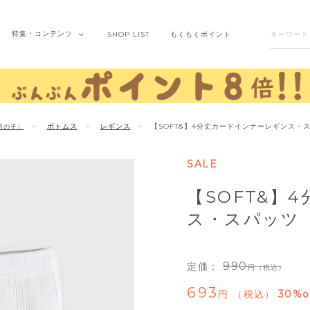
特集・
コンテンツ
SHOP
LIST
もくもく
ポイント
ボトムス
レギンス
【SOFT&】4分丈カードインナーレギンス・
男の子）
SALE
【SOFT&】
ス・スパッツ
990
定価：
（税込）
693
税込
30%o