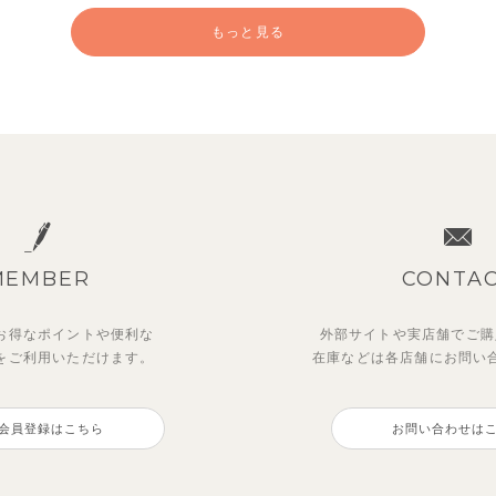
もっと見る
MEMBER
CONTA
お得なポイントや
便利な
外部サイトや実店舗でご購
を
ご利用いただけます。
在庫などは各店舗に
お問い
ーユークーリング8分丈ワイ
ディフラワーワンピース
【SOFT＆】べべ7分丈レギ
ストライプジャガード7分丈
ンツ
トアップ
会員登録はこちら
お問い合わせは
0
770
円
（税込）
円
（税込）
2,970
円
（税込）
円
（税込）