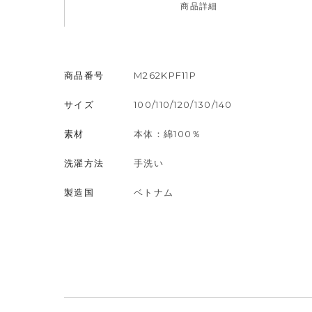
商品
詳細
商品番号
M262KPF11P
サイズ
100/110/120/130/140
素材
本体：綿100％
洗濯方法
手洗い
製造国
ベトナム