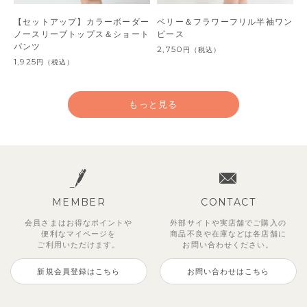
【セットアップ】カラーボーダー
ベリー＆フラワーフリル半袖ワン
ノースリーブトップス＆ショート
ピース
パンツ
2,750
円
（税込）
1,925
円
（税込）
もっと見る
MEMBER
CONTACT
会員さまはお得なポイントや
外部サイトや実店舗でご購入の
便利な
マイページを
商品不良や
在庫などは各店舗に
ご利用いただけます。
お問い合わせください。
新規会員登録はこちら
お問い合わせはこちら
【セットアップ】鹿の子半袖ポロ
【吸汗速乾】【セットアップ】リ
ベーシックカラー7分袖Tシャツ
【セットアップ】クロコ＆ボート
【セットアップ】レトロダイヤモ
【セットアップ】ギンガムセーラ
【セットアップ】サマードロップ
【セットアップ】サンシャイン＆