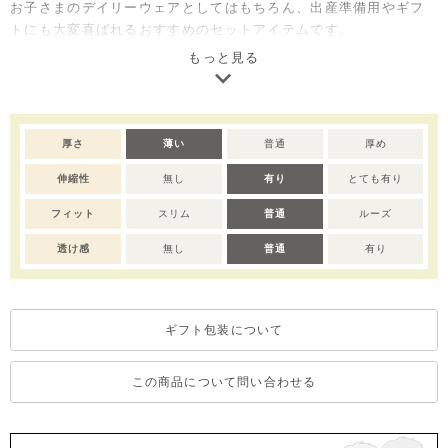
お子さまのデイリーウェアとしてはもちろん、出産準備用やギフ
トにも大変喜ばれるおすすめのセットアイテムです。
【soft &】
もっと見る
より良い繊維で作られた、肌触りや着心地がソフトで赤ちゃんの
肌に優しい素材で作りました。
※サイズによって仕様が異なります。
厚さ
薄い
普通
厚め
80-110サイズ：アームホール部分ボタン有り、120-130サイズ：
伸縮性
無し
有り
とても有り
ボタン無し。
※撮影･モニター環境等により実際の商品の色味と異なって見える
フィット
スリム
普通
ルーズ
場合がございます。
透け感
無し
普通
有り
ギフト包装について
この商品について問い合わせる