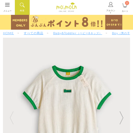
0
アカウン
検索
メニュー
カート
ONLINE STORE
ト
HOME
すべての商品
Baby&Toddler
Boy
（ベビー&キッズ）
（男の子）