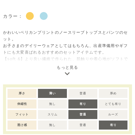
カラー：
かわいいペリカンプリントのノースリーブトップスとパンツのセ
ット。
お子さまのデイリーウェアとしてはもちろん、出産準備用やギフ
トにも大変喜ばれるおすすめのセットアイテムです。
【soft &】より良い繊維で作られた、肌触りや着心地がソフトで
赤ちゃんの肌に優しい素材で作りました。
もっと見る
※サイズによって仕様が異なります。
80-90サイズ：部分ボタン有り、100-130サイズ：ボタン無し。
※デリケートな素材を使用しているため、乾燥機のご使用はお控
厚さ
薄い
普通
厚め
えいただくことをおすすめします。
伸縮性
無し
有り
とても有り
※撮影･モニター環境等により実際の商品の色味と異なって見える
場合がございます。
フィット
スリム
普通
ルーズ
透け感
無し
普通
有り