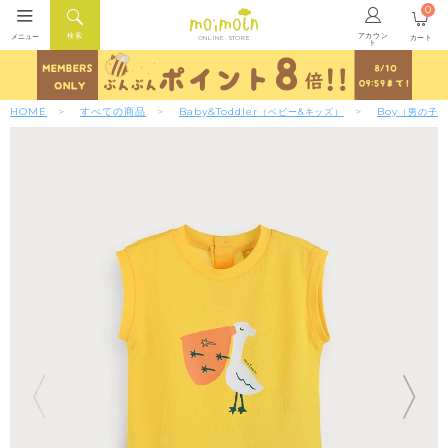
0
アカウン
検索
メニュー
カート
ONLINE STORE
ト
HOME
すべての商品
Baby&Toddler
Boy
（ベビー&キッズ）
（男の子）