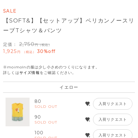
SALE
【SOFT&】【セットアップ】ペリカンノースリ
ーブTシャツ＆パンツ
2,750
定価：
（税込）
1,925
30%off
税込
※moimolnの服は少し小さめのつくりになります。
詳しくは
サイズ情報
をご確認ください。
イエロー
80
入荷リクエスト
SOLD OUT
90
入荷リクエスト
SOLD OUT
100
入荷リクエスト
SOLD OUT