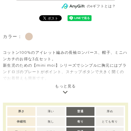
のeギフトとは？
カラー：
コットン100%のアイレット編みの長袖ロンパース、帽子、ミニハ
ンカチのお得な3点セット。
新生児のための【mini moi】シリーズでシンプルに胸元にはブラ
ンドロゴのプレートがポイント、スナップボタンで大きく開くの
でお着替えも簡単です。
帽子には落下防止の紐付きで被せやすく、セットのハンカチには
もっと見る
赤ちゃんが掴みやすいふわふわしたリーフ葉のマスコット付き。
コットン100％のアイテムは、着心地・肌へのやさしさ・快適性に
優れた毎日着たくなる安心素材です。
出産準備用のほかに出産祝いのベビー服ギフトとしても大変喜ば
厚さ
薄い
普通
厚め
れるセットアイテムです。
伸縮性
無し
有り
とても有り
【mini moi（ミニモイ）】