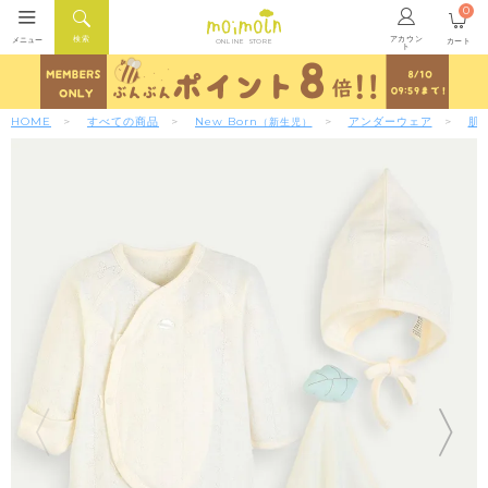
0
アカウン
検索
メニュー
カート
ONLINE STORE
ト
HOME
すべての商品
New Born
アンダーウェア
肌
（新生児）