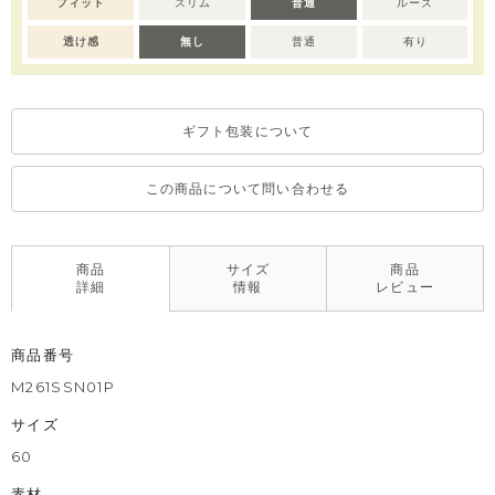
フィット
スリム
普通
ルーズ
mini moi ラインは小さなmoimolnという意味で、シンプルでク
リーンな印象の出産準備品です。
透け感
無し
普通
有り
綿100% 素材のアイレットジャカードが高級感があり、贈り物に
最適です。
ギフト包装について
限定トレアド妖精パッケージ
WOODLAND FAIRIES BRING GOOD LUCK TO YOUR
BABY
この商品について問い合わせる
森の妖精たちがあなたの赤ちゃんに幸運をもたらすでしょう
トレアドとは
商品
サイズ
商品
小さな子供を意味する Tot（トット）と森の中の妖精を意味する
詳細
情報
レビュー
Oread（オレアド）の合成語で、moimolnの森の妖精キャラク
ターです。
商品番号
「世界中のみんなが幸せだったらいいのに」という願いから、赤
ちゃんの誕生を祝う新生児ギフトセットパッケージにお世話する
M261SSN01P
ために訪れたトレアドの妖精たちを描きました。
サイズ
※全サイズ：スナップボタンで全開きするタイプです。
60
※デリケートな素材を使用しているため、乾燥機のご使用はお控
素材