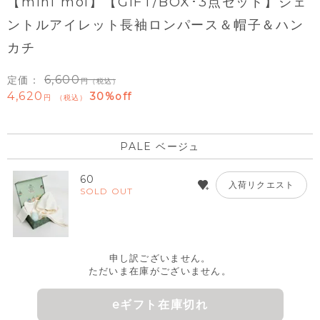
【mini moi】【GIFT/BOX･3点セット】ジェ
ントルアイレット長袖ロンパース＆帽子＆ハン
カチ
6,600
定価：
（税込）
4,620
30%off
税込
PALE ベージュ
60
入荷リクエスト
SOLD OUT
申し訳ございません。
ただいま在庫がございません。
eギフト在庫切れ