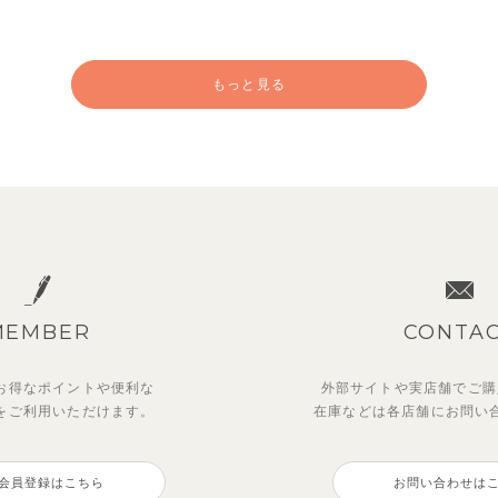
もっと見る
MEMBER
CONTA
お得なポイントや
便利な
外部サイトや実店舗でご購
を
ご利用いただけます。
在庫などは各店舗に
お問い
ットアップ】クロコ＆ボート
ー＆フラワーフリル半袖ワン
【セットアップ】カラーボー
【セットアップ】鹿の子半袖
ダー柄フレンチスリーブTシ
ス
ノースリーブトップス＆ショ
シャツ＆パンツ
会員登録はこちら
お問い合わせは