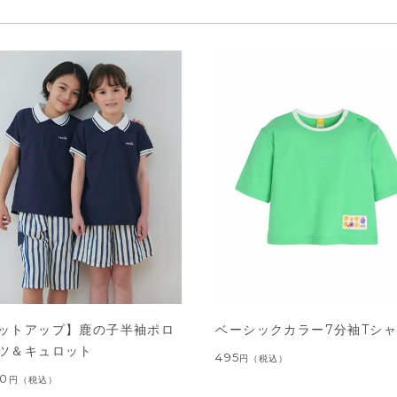
ットアップ】鹿の子半袖ポロ
ベーシックカラー7分袖Tシ
ツ＆キュロット
495
円
（税込）
00
円
（税込）