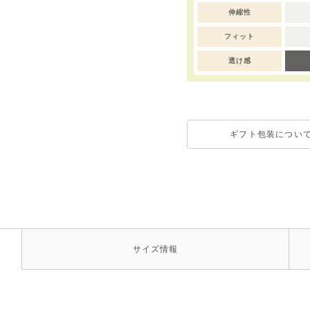
伸縮性
フィット
透け感
ギフト包装につい
サイズ
情報