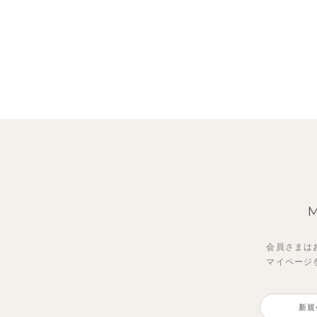
会員さまは
マイページ
【セットアップ】サンシャイン＆
【セットアップ】レトロダイヤモ
【セ
ベリ
ボート半袖トップス&パンツ
スリン半袖トップス＆ショートパ
ボー
ピー
新規