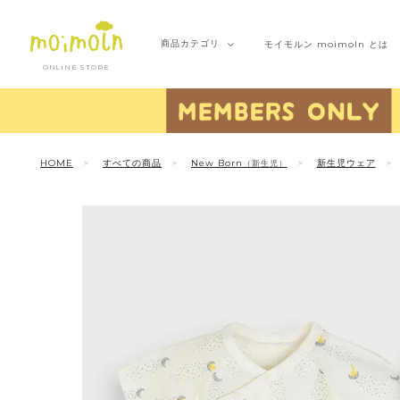
商品
カテゴリ
モイモルン
moimoln とは
ONLINE STORE
HOME
すべての商品
New Born
新生児ウェア
（新生児）