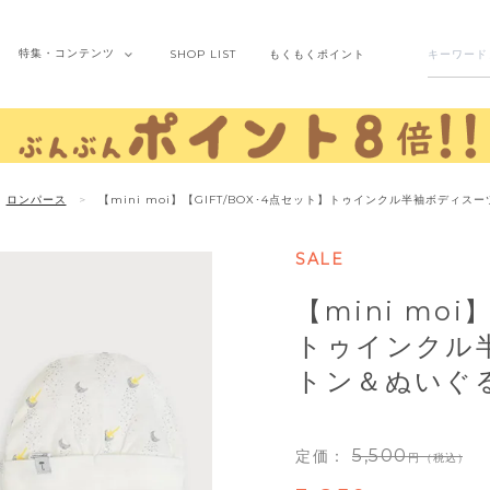
特集・
コンテンツ
SHOP
LIST
もくもく
ポイント
ロンパース
【mini moi】【GIFT/BOX･4点セット】トゥインクル半袖ボディ
SALE
【mini moi
トゥインクル
トン＆ぬいぐ
5,500
定価：
（税込）