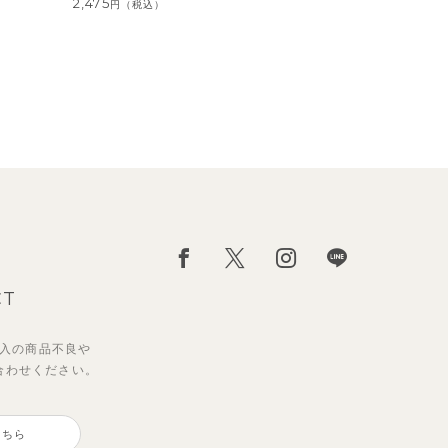
2,475
円
（税込）
CT
入の
商品不良や
合わせください。
ダー
ポロ
【セットアップ】サマードロップ
【セットアップ】ギンガムセーラ
ート
ショルダートップス&ショートパ
ーカラー半袖トップス＆ハーフパ
こちら