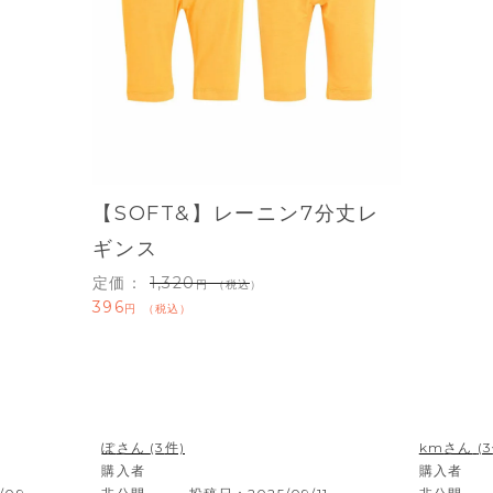
【SOFT&】レーニン7分丈レ
ギンス
定価：
1,320
（税込）
396
税込
ぽ
3
km
3
購入者
購入者