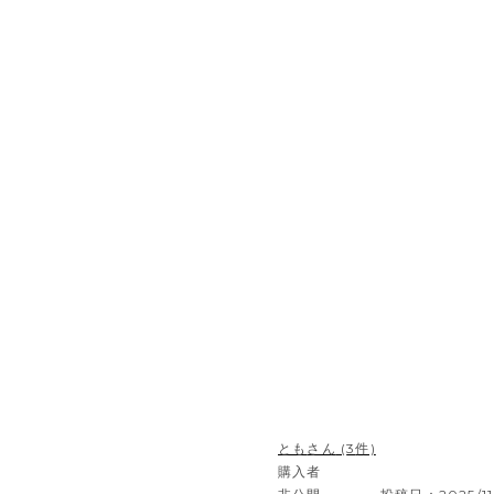
とも
3
購入者