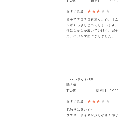
非公開
投稿日
2025/1
薄手でテロテロ素材なため、オ
ンがくっきりと出てしまいます
外になかなか履いていけず、完
用、パジャマ用になりました。
pomu
21
購入者
非公開
投稿日
202
肌触りは良いです

ウエストサイズが少し小さく感じ