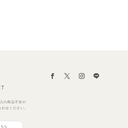
CT
入の
商品不良や
合わせください。
こちら