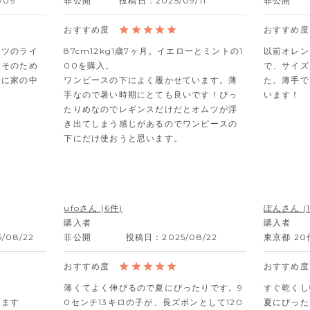
1/09
非公開
投稿日
2025/09/11
非公開
ムツのライ
87cm12kg1歳7ヶ月。イエローとミントの1
以前オレン
。そのため
00を購入。

で、サイズ
全に家の中
ワンピースの下によく履かせています。薄
た。薄手で
手なので暑い時期にとても良いです！ぴっ
います！
たりめなのでレギンスだけだとオムツが浮
き出てしまう感じがあるのでワンピースの
下にだけ使おうと思います。
ufo
6
ぽん
購入者
購入者
5/08/22
非公開
投稿日
2025/08/22
東京都
20
薄くてよく伸びるので夏にぴったりです。9
すぐ乾くし
ます

0センチ13キロの子が、長ズボンとして120
夏にぴった