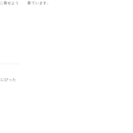
子に着せよう
着ています。
夏にぴった