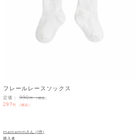
フレールレースソックス
定価：
990
（税込）
297
税込
mamamm
1
購入者