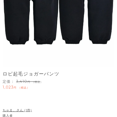
ロピ起毛ジョガーパンツ
定価：
3,410
（税込）
1,023
税込
ちゃま、
1
購入者