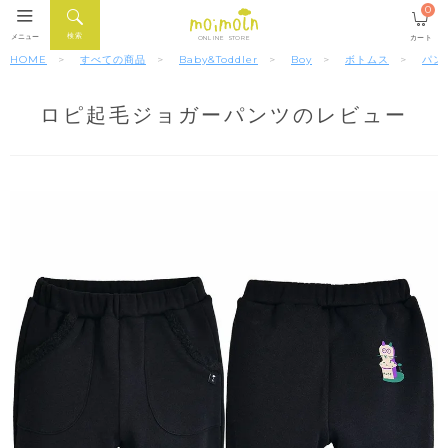
0
検索
メニュー
カート
ONLINE STORE
HOME
すべての商品
Baby&Toddler
Boy
ボトムス
パン
ロピ起毛ジョガーパンツのレビュー