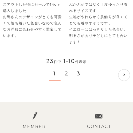
ズアウトした頃にセールで14cm
ぶかぶかではなく丁度ゆったり着
購入しました

れるサイズです

お馬さんのデザインがとても可愛
生地がやわらかく肌触りが良くて
くて落ち着いた色合いなので色ん
とても着やすそうです。

なお洋服に合わせやすく重宝して
イエローははっきりした色合い、
います。
明るさがあり子どもにとても合い
ます！
23
1
-
10
件中
件表示
1
2
3
MEMBER
CONTACT