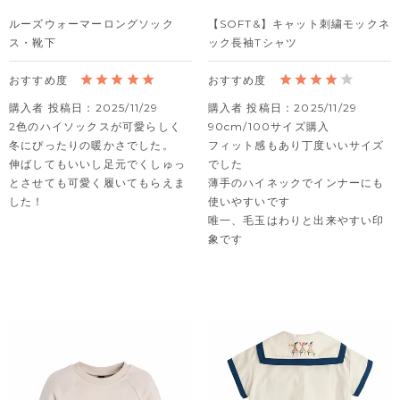
ルーズウォーマーロングソック
【SOFT&】キャット刺繍モックネ
ス・靴下
ック長袖Tシャツ
購入者
投稿日
2025/11/29
購入者
投稿日
2025/11/29
2色のハイソックスが可愛らしく
90cm/100サイズ購入

冬にぴったりの暖かさでした。

フィット感もあり丁度いいサイズ
伸ばしてもいいし足元でくしゅっ
でした

とさせても可愛く履いてもらえま
薄手のハイネックでインナーにも
した！
使いやすいです

唯一、毛玉はわりと出来やすい印
象です