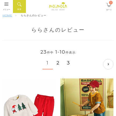
0
検索
メニュー
カート
ONLINE STORE
HOME
ららさんのレビュー
ららさんのレビュー
23
1
-
10
件中
件表示
1
2
3