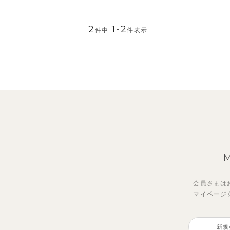
2
1
-
2
件中
件表示
会員さまは
マイページ
新規