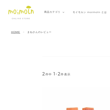
商品
カテゴリ
モイモルン
moimoln とは
ONLINE STORE
HOME
まねさんのレビュー
2
1
-
2
件中
件表示