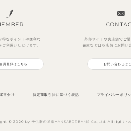
MEMBER
CONTA
お得なポイントや
便利な
外部サイトや実店舗でご購
を
ご利用いただけます。
在庫などは各店舗に
お問い
会員登録はこちら
お問い合わせは
運営会社
特定商取引法に基づく表記
プライバシーポリ
ight © 2020 by
子供服の通販HANSAEDREAMS Co.,Ltd.
All right re