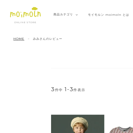
商品
カテゴリ
モイモルン
moimoln とは
ONLINE STORE
HOME
みみさんのレビュー
3
1
-
3
件中
件表示