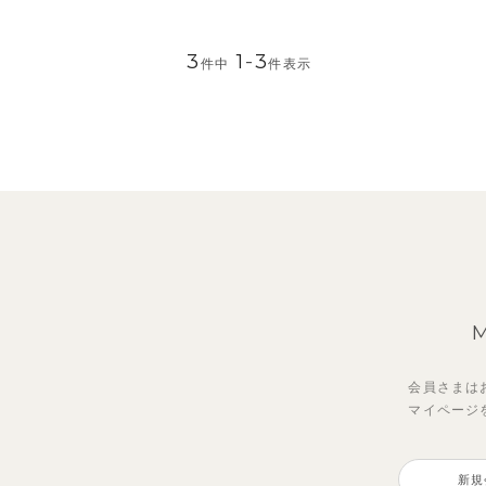
3
1
-
3
件中
件表示
会員さまは
マイページ
新規