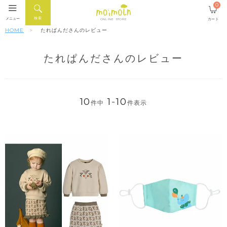
0
検索
メニュー
カート
ONLINE STORE
HOME
たれぱんださんのレビュー
たれぱんださんのレビュー
10
1
-
10
件中
件表示