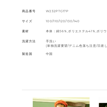
商品番号
W232PTG17P
サイズ
100/110/120/130/140
素材
本体：綿56％,ポリエステル41％,ポリ
洗濯方法
手洗い
(単独洗濯要望/デニム色落ち注意/日
製造国
中国