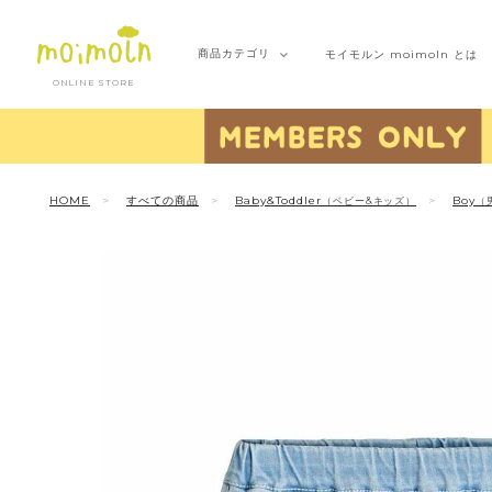
商品
カテゴリ
モイモルン
moimoln とは
ONLINE STORE
HOME
すべての商品
Baby&Toddler
Boy
（ベビー&キッズ）
（