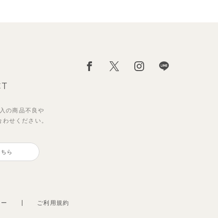
CT
入の
商品不良や
合わせください。
サンライズセーラーワンピース
【2点セット】ミエルカーディガ
ン＆ワンピース
こちら
2,970
円
（税込）
3,960
円
（税込）
シー
ご利用規約