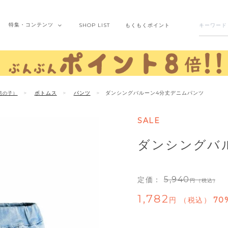
特集・
コンテンツ
SHOP
LIST
もくもく
ポイント
ボトムス
パンツ
ダンシングバルーン4分丈デニムパンツ
男の子）
SALE
ダンシングバ
5,940
定価：
（税込）
1,782
税込
70