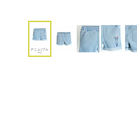
デニム(ブル
ー)