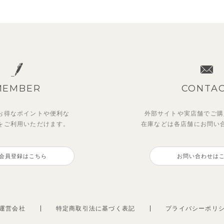
MEMBER
CONTA
お得なポイントや
便利な
外部サイトや実店舗でご購
を
ご利用いただけます。
在庫などは各店舗に
お問い
ットアップ】ルミスフリルポ
OFT＆】カラーボーダートッ
マッキン半袖シャツ
トゥーユーノースリーブ
トトップス＆パンツ
会員登録はこちら
お問い合わせは
3,465
495
円
（税込）
円
（税込）
0
円
円
（税込）
（税込）
運営会社
特定商取引法に基づく表記
プライバシーポリ