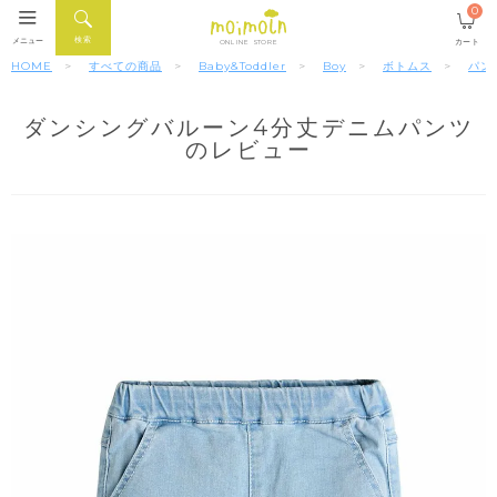
0
検索
メニュー
カート
ONLINE STORE
HOME
すべての商品
Baby&Toddler
Boy
ボトムス
パン
ダンシングバルーン4分丈デニムパンツ
のレビュー