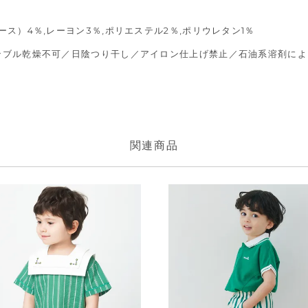
ス）4％,レーヨン3％,ポリエステル2％,ポリウレタン1％
タンブル乾燥不可／日陰つり干し／アイロン仕上げ禁止／石油系溶剤に