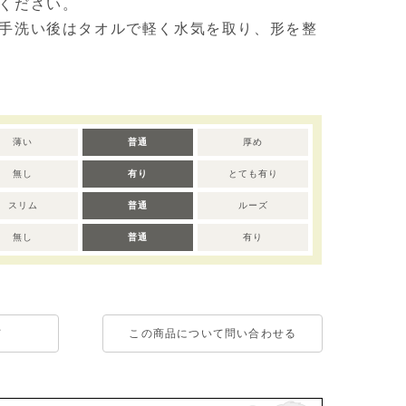
ください。
手洗い後はタオルで軽く水気を取り、形を整
薄い
普通
厚め
無し
有り
とても有り
スリム
普通
ルーズ
無し
普通
有り
て
この商品について問い合わせる