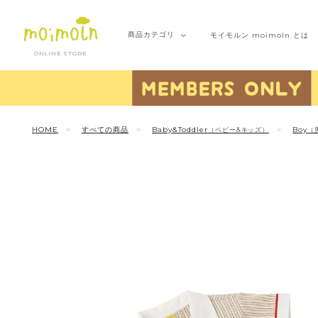
商品
カテゴリ
モイモルン
moimoln とは
ONLINE STORE
HOME
すべての商品
Baby&Toddler
Boy
（ベビー&キッズ）
（