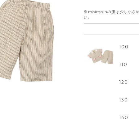
※moimolnの服は少し小
い。
100
110
120
130
140