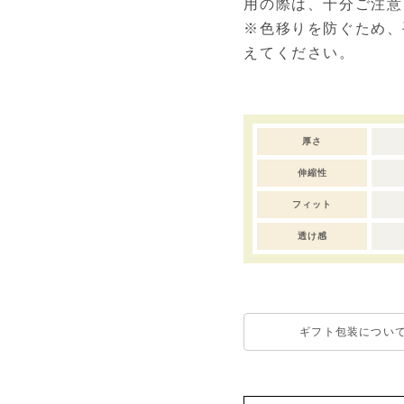
用の際は、十分ご注意
※色移りを防ぐため、
えてください。
厚さ
伸縮性
フィット
透け感
ギフト包装につい