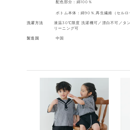
配色部分：綿100％
ボトム本体：綿90％,再生繊維（セルロー
洗濯方法
液温30℃限度 洗濯機可／漂白不可／
リーニング可
製造国
中国