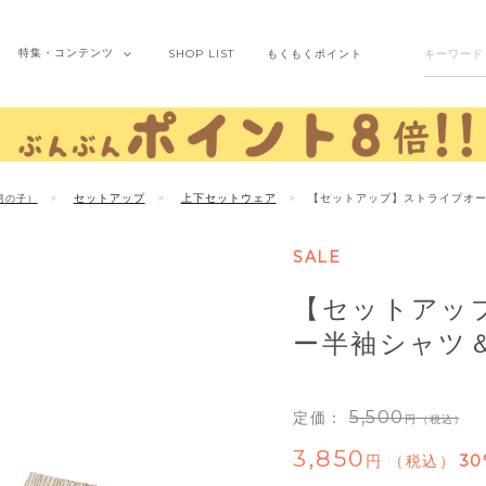
特集・
コンテンツ
SHOP
LIST
もくもく
ポイント
セットアップ
上下セットウェア
【セットアップ】ストライプオ
男の子）
SALE
【セットアッ
ー半袖シャツ
5,500
定価：
（税込）
3,850
税込
30