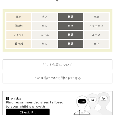
グリーンを基調としたマルチストライプが、夏らしいさわやかな
印象を与えてくれます。
ボトムスには、帝人の機能素材「ソロテックス」を使用。やわら
厚さ
薄い
普通
厚め
かな伸び感と吸汗速乾性で、動きやすく快適なはき心地です。
伸縮性
無し
有り
とても有り
黒×ゴールドの背タグやロゴプレートなど、細部まで高級感のある
仕上がりに。お出かけやおめかしシーンにもおすすめです。
フィット
スリム
普通
ルーズ
ご家庭でお洗濯できるイージーケア仕様でデイリー使いにも安
心、ご自宅用としてはもちろん出産祝いやベビー服ギフトとして
透け感
無し
普通
有り
も喜ばれるセットアイテムです。
※デリケートな素材を使用しているため、乾燥機のご使用はお控
ギフト包装について
えいただくことをおすすめします。
※撮影･モニター環境等により実際の商品の色味と異なって見える
場合がございます。
この商品について問い合わせる
※濃色部分は、摩擦や汗・雨などにより、他の衣類や下着、バッ
グ等に色移りする場合がございます。淡色のものとの組み合わせ
や着用の際は、十分ご注意ください。
※色移りを防ぐため、手洗い後はタオルで軽く水気を取り、形を
Find recommended sizes tailored
整えてください。
to your child's growth
Check Fit