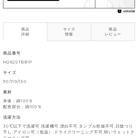
商品
サイズ
商品
詳細
情報
レビュー
商品番号
M262STB81P
サイズ
90/110/130
素材
本体：綿100％
配色部分：綿100％
洗濯方法
30℃以下で洗濯可 洗濯機可,漂白不可,タンブル乾燥不可,日陰つり
干し,アイロン可（低温）,ドライクリーニング不可,弱いウェットク
リーニング可