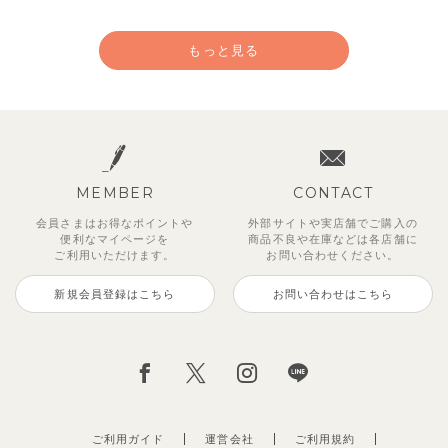
もっと見る
MEMBER
CONTACT
会員さまはお得なポイントや
外部サイトや実店舗でご購入の
便利な
マイページを
商品不良や
在庫などは各店舗に
ご利用いただけます。
お問い合わせください。
新規会員登録はこちら
お問い合わせはこちら
【セットアップ】サンシャイン＆
ベリー＆フラワーフリル半袖ワン
【セットアップ】レトロダイヤモ
【セットアップ】サマードロップ
【吸汗速乾】【セットアップ】リ
【セットアップ】ギンガムセーラ
【セットアップ】鹿の子半袖ポロ
【セットアップ】クロコ＆ボート
ボート半袖トップス&パンツ
ピース
スリン半袖トップス＆ショートパ
ショルダートップス&ショートパ
ボンカラー幾何学柄半袖トップス
ーカラー半袖トップス＆ハーフパ
シャツ＆パンツ
ボーダー柄フレンチスリーブTシ
ンツ
ンツ
&パンツ
ンツ
ャツ＆パン
2,750
2,750
3,300
円
円
（税込）
（税込）
円
（税込）
4,620
2,695
2,475
2,750
2,200
円
円
（税込）
（税込）
円
円
円
（税込）
（税込）
（税込）
ご利用ガイド
運営会社
ご利用規約