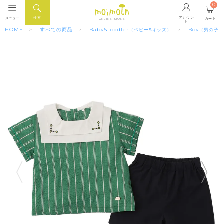
0
アカウン
検索
メニュー
カート
ONLINE STORE
ト
HOME
すべての商品
Baby&Toddler
Boy
（ベビー&キッズ）
（男の子）