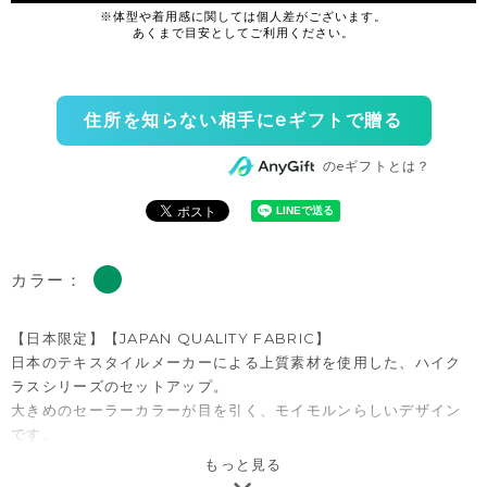
住所を知らない相手にeギフトで贈る
のeギフトとは？
カラー：
【日本限定】【JAPAN QUALITY FABRIC】
日本のテキスタイルメーカーによる上質素材を使用した、ハイク
ラスシリーズのセットアップ。
大きめのセーラーカラーが目を引く、モイモルンらしいデザイン
です。
トップスはコットン100％素材に、表面にさりげない凹凸を出した
もっと見る
軽やかな風合いで、暑い季節もさらっと快適。