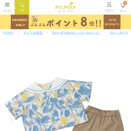
0
アカウン
検索
メニュー
カート
ONLINE STORE
ト
HOME
すべての商品
Baby&Toddler
Boy
（ベビー&キッズ）
（男の子）