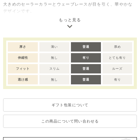
大きめのセーラーカラーとウェーブレースが目を引く、華やかな
デザインです。
やわらかな色のニュアンスが魅力のストライプ素材に、さりげな
もっと見る
い凹凸感をプラス。肌に触れる面が少なく、暑い季節もさらっと
快適に着ていただけます。
黒×ゴールドの背タグやロゴプレートなど、細部まで高級感のある
仕上がりに。お出かけやおめかしシーンにもおすすめです。
厚さ
薄い
普通
厚め
同シリーズ（M262OPB74P）とのリンクコーデもお楽しみいた
伸縮性
無し
有り
とても有り
だけます。
ご家庭でお洗濯できるイージーケア仕様でデイリー使いにも安
フィット
スリム
普通
ルーズ
心、ご自宅用としてはもちろん出産祝いやベビー服ギフトとして
も喜ばれるセットアイテムです。
透け感
無し
普通
有り
※デリケートな素材を使用しているため、乾燥機のご使用はお控
えいただくことをおすすめします。
ギフト包装について
※撮影･モニター環境等により実際の商品の色味と異なって見える
場合がございます。
※濃色部分は、摩擦や汗・雨などにより、他の衣類や下着、バッ
この商品について問い合わせる
グ等に色移りする場合がございます。淡色のものとの組み合わせ
や着用の際は、十分ご注意ください。