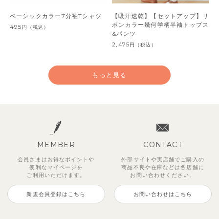
ベーシックカラー7分袖Tシャツ
【吸汗速乾】【セットアップ】リ
ボンカラー幾何学柄半袖トップス
495
円
（税込）
&パンツ
2,475
円
（税込）
もっと見る
MEMBER
CONTACT
会員さまはお得なポイントや
外部サイトや実店舗でご購入の
便利な
マイページを
商品不良や
在庫などは各店舗に
ご利用いただけます。
お問い合わせください。
新規会員登録はこちら
お問い合わせはこちら
【セットアップ】サンシャイン＆
【セットアップ】カラーボーダー
【セットアップ】レトロダイヤモ
【セットアップ】鹿の子半袖ポロ
【セットアップ】クロコ＆ボート
【セットアップ】サマードロップ
ベリー＆フラワーフリル半袖ワン
【セットアップ】ギンガムセーラ