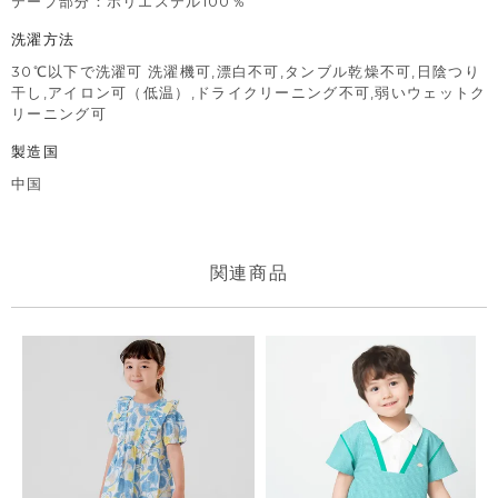
テープ部分：ポリエステル100％
洗濯方法
30℃以下で洗濯可 洗濯機可,漂白不可,タンブル乾燥不可,日陰つり
干し,アイロン可（低温）,ドライクリーニング不可,弱いウェットク
リーニング可
製造国
中国