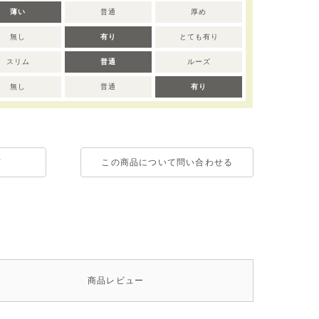
薄い
普通
厚め
無し
有り
とても有り
スリム
普通
ルーズ
無し
普通
有り
て
この商品について問い合わせる
商品
レビュー