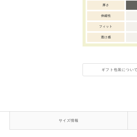
厚さ
伸縮性
フィット
透け感
ギフト包装につい
サイズ
情報