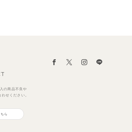
CT
入の
商品不良や
合わせください。
】リ
ン＆
ベーシックカラー7分袖Tシャツ
【セットアップ】クロコ＆ボート
プス
ボーダー柄フレンチスリーブTシ
こちら
495
円
（税込）
ャツ＆パン
2,200
円
（税込）