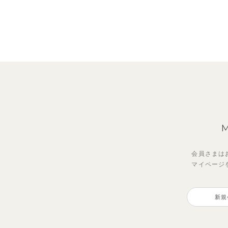
会員さまは
マイページ
【セットアップ】鹿の子半袖ポロ
【セットアップ】ギンガムセーラ
【セ
【セ
シャツ＆パンツ
ーカラー半袖トップス＆ハーフパ
スリ
ショ
新規
ンツ
ンツ
ンツ
3,300
円
（税込）
2,750
4,62
2,69
円
（税込）