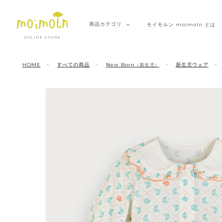
商品
カテゴリ
モイモルン
moimoln とは
ONLINE STORE
HOME
すべての商品
New Born
新生児ウェア
（新生児）