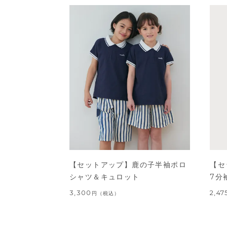
【セットアップ】鹿の子半袖ポロ
【セ
シャツ＆キュロット
7分
3,300
2,47
円
（税込）