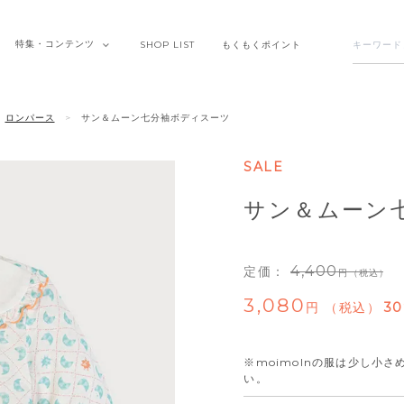
特集・
コンテンツ
SHOP
LIST
もくもく
ポイント
ロンパース
サン＆ムーン七分袖ボディスーツ
SALE
サン＆ムーン
4,400
定価：
（税込）
3,080
税込
30
※moimolnの服は少し小
い。