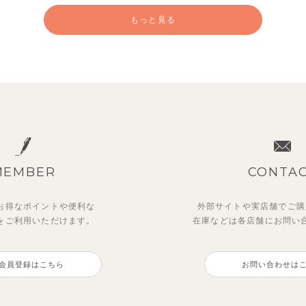
もっと見る
MEMBER
CONTA
お得なポイントや
便利な
外部サイトや実店舗でご購
を
ご利用いただけます。
在庫などは各店舗に
お問い
ットアップ】レトロダイヤモ
ットアップ】サマードロップ
【吸汗速乾】【セットアップ
【セットアップ】サンシャイ
ン半袖トップス＆ショートパ
ルダートップス&ショートパ
ボンカラー幾何学柄半袖トッ
ボート半袖トップス&パンツ
会員登録はこちら
お問い合わせは
&パンツ
2,750
円
（税込）
0
5
2,475
円
円
（税込）
（税込）
円
（税込）