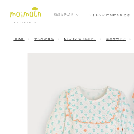
商品
カテゴリ
モイモルン
moimoln とは
ONLINE STORE
HOME
すべての商品
New Born
新生児ウェア
（新生児）