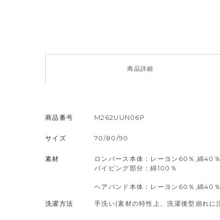
商品
詳細
商品番号
M262UUN06P
サイズ
70/80/90
素材
ロンパース本体：レーヨン60％,綿40
パイピング部分：綿100％
ヘアバンド本体：レーヨン60％,綿40
洗濯方法
手洗い(素材の特性上、洗濯後型崩れに