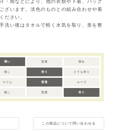
汗・雨などにより、他の衣類や下着、バッグ
ございます。淡色のものとの組み合わせや着
ください。
手洗い後はタオルで軽く水気を取り、形を整
薄い
普通
厚め
無し
有り
とても有り
スリム
普通
ルーズ
無し
普通
有り
て
この商品について問い合わせる