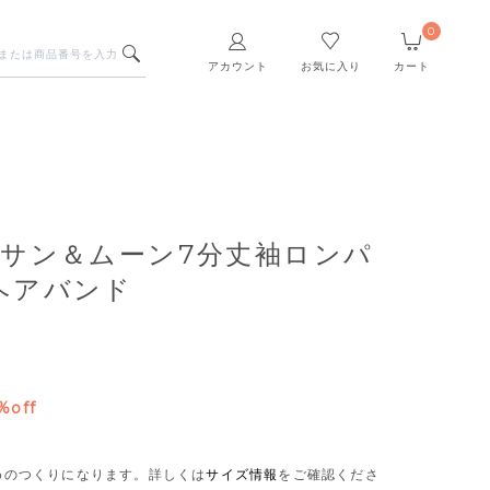
0
アカウント
お気に入り
カート
】サン＆ムーン7分丈袖ロンパ
ヘアバンド
%off
さめのつくりになります。
詳しくは
サイズ情報
をご確認くださ