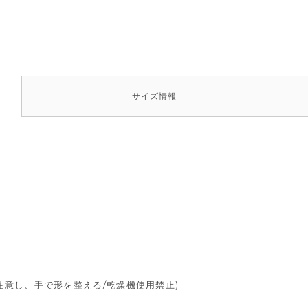
サイズ
情報
％
％
注意し、手で形を整える/乾燥機使用禁止)