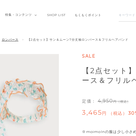
特集・
コンテンツ
SHOP
LIST
もくもく
ポイント
ロンパース
【2点セット】サン＆ムーン7分丈袖ロンパース＆フリルヘアバンド
SALE
【2点セット
ース＆フリル
4,950
定価：
（税込）
3,465
税込
30
※moimolnの服は少し小