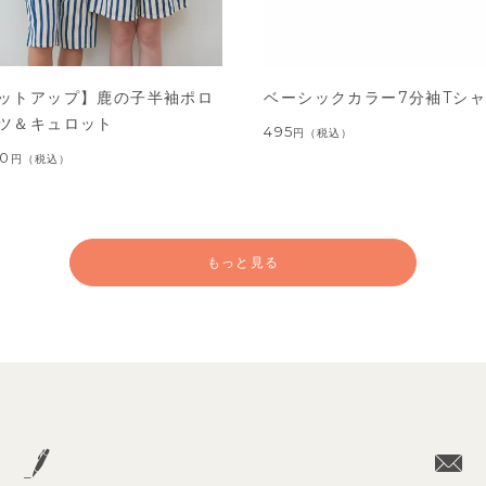
ットアップ】鹿の子半袖ポロ
ベーシックカラー7分袖Tシ
ツ＆キュロット
495
円
（税込）
00
円
（税込）
もっと見る