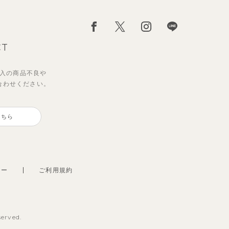
CT
入の
商品不良や
合わせください。
ンス
セッ
サンライズセーラーワンピース
ブルーベリー半袖フリルワンピー
ス
こちら
2,970
円
（税込）
3,850
円
（税込）
シー
ご利用規約
served.