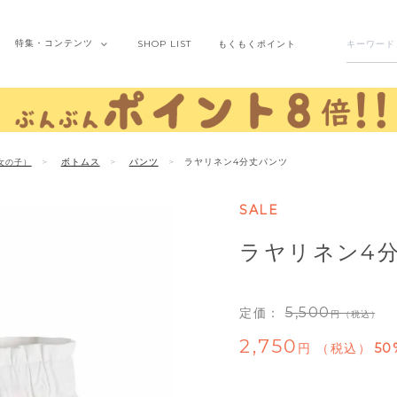
特集・
コンテンツ
SHOP
LIST
もくもく
ポイント
ボトムス
パンツ
ラヤリネン4分丈パンツ
女の子）
SALE
ラヤリネン4
5,500
定価：
（税込）
2,750
税込
50