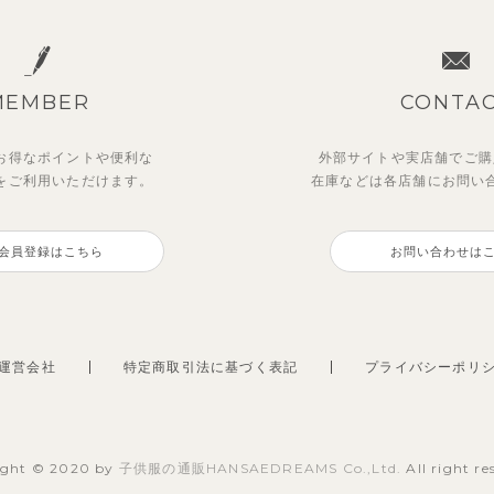
MEMBER
CONTA
お得なポイントや
便利な
外部サイトや実店舗でご購
を
ご利用いただけます。
在庫などは各店舗に
お問い
ーユークーリング8分丈ワイ
ディフラワーワンピース
【SOFT＆】べべ7分丈レギ
ストライプジャガード7分丈
ンツ
トアップ
会員登録はこちら
お問い合わせは
0
770
円
（税込）
円
（税込）
2,970
円
（税込）
円
（税込）
運営会社
特定商取引法に基づく表記
プライバシーポリ
ight © 2020 by
子供服の通販HANSAEDREAMS Co.,Ltd.
All right re