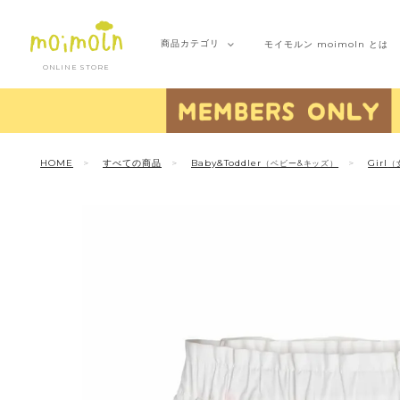
商品
カテゴリ
モイモルン
moimoln とは
ONLINE STORE
HOME
すべての商品
Baby&Toddler
Girl
（ベビー&キッズ）
（