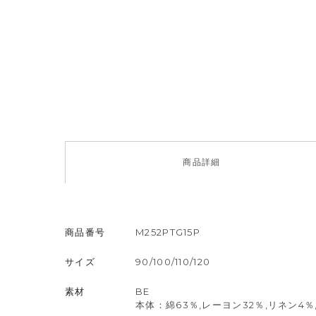
商品
詳細
商品番号
M252PTG15P
サイズ
90/100/110/120
素材
BE
本体：綿63％,レーヨン32％,リネン4％