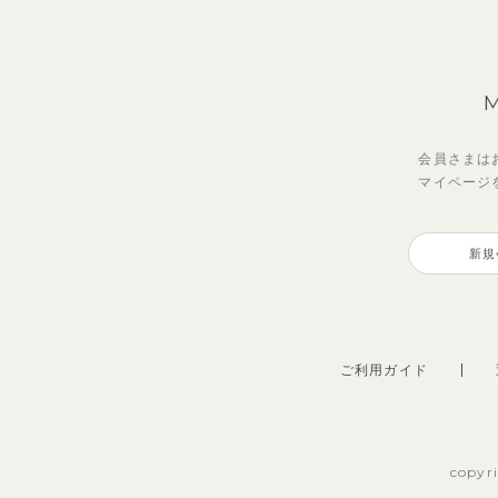
会員さまは
マイページ
レイ7分丈レギンス
【セットアップ】グリーニトップ
トゥ
クロ
ス＆パンツ
ドパ
新規
495
2,97
円
（税込）
3,960
990
円
（税込）
ご利用ガイド
copyr