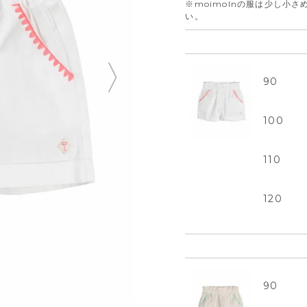
※moimolnの服は少し小
い。
90
100
110
120
90