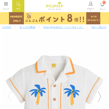
0
アカウン
検索
メニュー
カート
ONLINE STORE
ト
HOME
すべての商品
Baby&Toddler
Boy
（ベビー&キッズ）
（男の子）