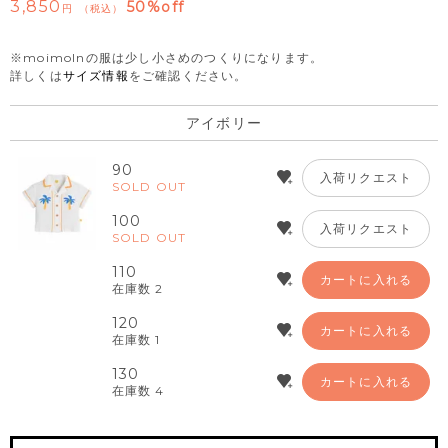
3,850
50%off
税込
※moimolnの服は少し小さめのつくりになります。
詳しくは
サイズ情報
をご確認ください。
アイボリー
90
入荷リクエスト
SOLD OUT
100
入荷リクエスト
SOLD OUT
110
カートに入れる
在庫数
2
120
カートに入れる
在庫数
1
130
カートに入れる
在庫数
4