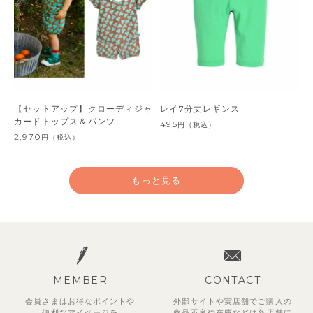
【セットアップ】クローディジャ
レイ7分丈レギンス
カードトップス＆パンツ
495
円
（税込）
2,970
円
（税込）
もっと見る
MEMBER
CONTACT
会員さまはお得なポイントや
外部サイトや実店舗でご購入の
便利な
マイページを
商品不良や
在庫などは各店舗に