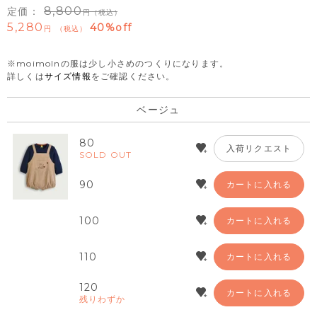
8,800
定価：
（税込）
5,280
40%off
税込
※moimolnの服は少し小さめのつくりになります。
詳しくは
サイズ情報
をご確認ください。
ベージュ
80
入荷リクエスト
SOLD OUT
90
カートに入れる
100
カートに入れる
110
カートに入れる
120
カートに入れる
残りわずか