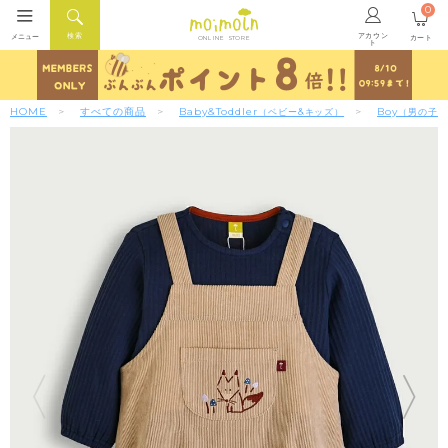
0
アカウン
検索
メニュー
カート
ONLINE STORE
ト
HOME
すべての商品
Baby&Toddler
Boy
（ベビー&キッズ）
（男の子）