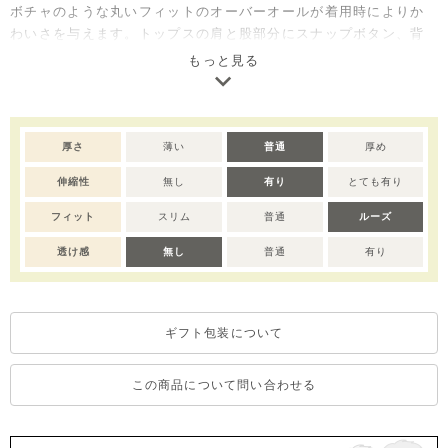
ボチャのような丸いフィットのオーバーオールが着用時によりか
わいさを与えます。トップスの肩と股部分にスナップボタン、背
中はファスナーで脱着が簡単。内側にファスナーガードを付け、
もっと見る
肌への刺激を防止しています。帽子(M253CAI01P)、バッグ
(M253CRI01P)、シューズ(M253SZI04P)
注意）サイズによって仕様が変わりますので予めご了承くださ
厚さ
薄い
普通
厚め
い。
80-100→股下ボタンあり
伸縮性
無し
有り
とても有り
110-120→股下ボタンなし
フィット
スリム
普通
ルーズ
透け感
無し
普通
有り
ギフト包装について
この商品について問い合わせる