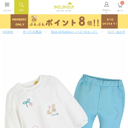
0
アカウン
検索
メニュー
カート
ONLINE STORE
ト
HOME
すべての商品
Baby&Toddler
Girl
（ベビー&キッズ）
（女の子