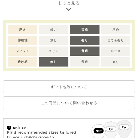
すめです。※ポケット無し
もっと見る
厚さ
薄い
普通
厚め
伸縮性
無し
有り
とても有り
フィット
スリム
普通
ルーズ
透け感
無し
普通
有り
ギフト包装について
この商品について問い合わせる
Find recommended sizes tailored
to your child's growth