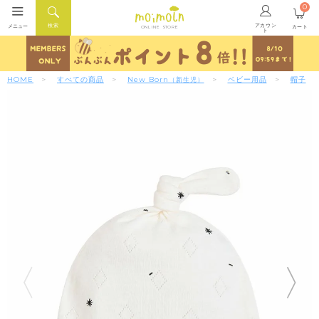
0
アカウン
検索
メニュー
カート
ONLINE STORE
ト
HOME
すべての商品
New Born
ベビー用品
帽子
（新生児）