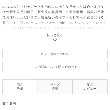
ふわふわしたジャガード生地の上に小さな星をちりばめたような
柄の新生児用の帽子。新生児の寝具用、出産準備用、幅広い用途
でお使いいただけます。出産祝いのギフトとしても大変喜ばれる
商品です。秋のシーズンアンダー、mini moiリンクルアイレット
シリーズ(肌着 M253NUN01P / ミトン M2552FW01P)のセット
使いもおすすめです。mini moiとは・・・新生児のための新しい
もっと見る
moimolnのオリジナルシリーズ。
ギフト包装について
この商品について問い合わせる
商品
サイズ
商品
詳細
情報
レビュー
商品番号