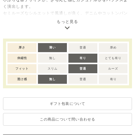
く演出します。
セミルーズなシルエットで風通しが良く、デニムやコットンパン
ツなど幅広いボトムスと好相性。
もっと見る
1枚でコーデのポイントになる着回しやすいアイテムで、ご自宅用
としてはもちろん、出産祝いやベビー服ギフトとしても喜ばれる
アイテムです。
厚さ
薄い
普通
厚め
※サイズによってボタン数が異なります。
伸縮性
無し
有り
とても有り
※撮影･モニター環境等により実際の商品の色味と異なって見える
場合がございます。
フィット
スリム
普通
ルーズ
透け感
無し
普通
有り
ギフト包装について
この商品について問い合わせる