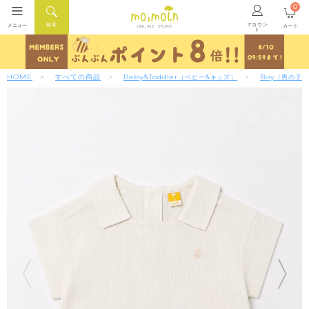
0
アカウン
検索
メニュー
カート
ONLINE STORE
ト
HOME
すべての商品
Baby&Toddler
Boy
（ベビー&キッズ）
（男の子）