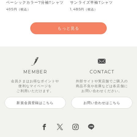
ベーシックカラー7分袖Tシャツ
サンライズ半袖Tシャツ
495
1,485
円
（税込）
円
（税込）
もっと見る
MEMBER
CONTACT
会員さまはお得なポイントや
外部サイトや実店舗でご購入の
便利な
マイページを
商品不良や
在庫などは各店舗に
ご利用いただけます。
お問い合わせください。
新規会員登録はこちら
お問い合わせはこちら
マトリック半袖Tシャツ
ピタカラTシャツ
【SOFT&】カラーコンボTシャ
【SOFT&】配色ドロップショル
キャットバンドカラー長袖Tシャ
サマーパーム半袖Tシャツ
【SOFT&】パッチ付きボーダー
ジョイ7分袖Tシャツ
ツ
ダー半袖Tシャツ
ツ
柄長袖Tシャツ
2,145
1,760
1,375
2,750
円
円
（税込）
（税込）
円
円
（税込）
（税込）
660
825
2,695
1,540
円
円
（税込）
（税込）
円
円
（税込）
（税込）