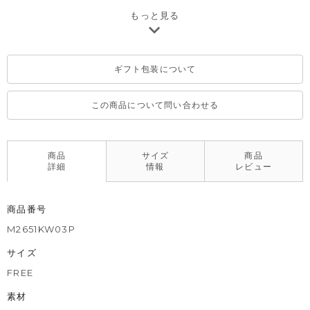
出産準備用のほかに、出産祝いのベビー服ギフトとしても大変喜
もっと見る
ばれるアイテムです。
※デリケートな素材を使用しているため、乾燥機のご使用はお控
ギフト包装について
えいただくことをおすすめします。
※撮影･モニター環境等により実際の商品の色味と異なって見える
場合がございます。
この商品について問い合わせる
商品
サイズ
商品
詳細
情報
レビュー
商品番号
M2651KW03P
サイズ
FREE
素材