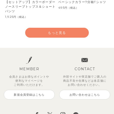
【セットアップ】カラーボーダー
ベーシックカラー7分袖Tシャツ
ノースリーブトップス＆ショート
495
円
（税込）
パンツ
1,925
円
（税込）
もっと見る
MEMBER
CONTACT
会員さまはお得なポイントや
外部サイトや実店舗でご購入の
便利な
マイページを
商品不良や
在庫などは各店舗に
ご利用いただけます。
お問い合わせください。
新規会員登録はこちら
お問い合わせはこちら
【セットアップ】サンシャイン＆
ベリー＆フラワーフリル半袖ワン
【セットアップ】レトロダイヤモ
【セットアップ】サマードロップ
【吸汗速乾】【セットアップ】リ
【セットアップ】ギンガムセーラ
【セットアップ】鹿の子半袖ポロ
【セットアップ】クロコ＆ボート
ボート半袖トップス&パンツ
ピース
スリン半袖トップス＆ショートパ
ショルダートップス&ショートパ
ボンカラー幾何学柄半袖トップス
ーカラー半袖トップス＆ハーフパ
シャツ＆パンツ
ボーダー柄フレンチスリーブTシ