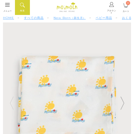
0
アカウン
検索
メニュー
カート
ONLINE STORE
ト
HOME
すべての商品
New Born
ベビー用品
おくる
（新生児）