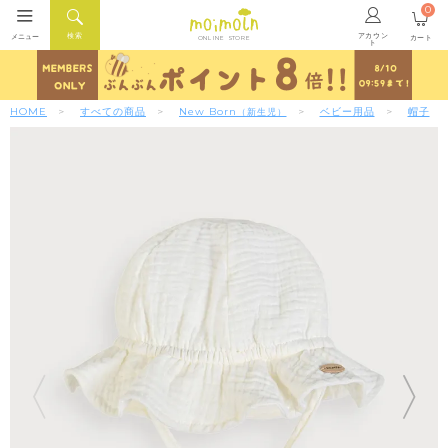
0
アカウン
検索
メニュー
カート
ONLINE STORE
ト
HOME
すべての商品
New Born
ベビー用品
帽子
（新生児）