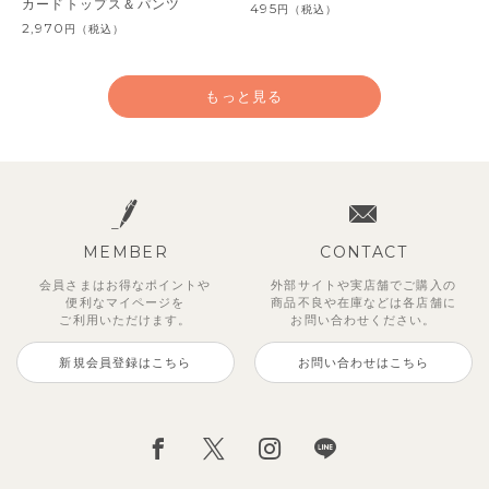
カードトップス＆パンツ
495
円
（税込）
2,970
円
（税込）
もっと見る
MEMBER
CONTACT
会員さまはお得なポイントや
外部サイトや実店舗でご購入の
便利な
マイページを
商品不良や
在庫などは各店舗に
ご利用いただけます。
お問い合わせください。
新規会員登録はこちら
お問い合わせはこちら
ジオアンバランスワンピース
マッキン半袖シャツ
【セットアップ】トイ総柄トップ
トゥーユーノースリーブ
【セットアップ】ルミスフリルポ
サンライズセーラーワンピース
【SOFT＆】カラーボーダートッ
【2点セット】ミエルカーディガ
ス＆パンツ
イントトップス＆パンツ
プス
ン＆ワンピース
2,970
3,465
495
2,970
円
（税込）
円
円
（税込）
（税込）
円
（税込）
2,475
1,980
990
3,960
円
（税込）
円
円
（税込）
円
（税込）
（税込）