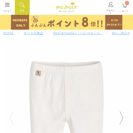
0
アカウン
検索
メニュー
カート
ONLINE STORE
ト
HOME
すべての商品
Baby&Toddler
Boy
（ベビー&キッズ）
（男の子）