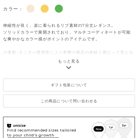
カラー：
伸縮性が良く、楽に着られるリブ素材の7分丈レギンス。
ソリッドカラーで展開されており、マルチコーディネートが可能
な爽やかなカラー感がポイントのアイテムです。
※撮影･モニター環境等により実際の商品の色味と異なって見える
場合がございます。
もっと見る
※濃色部分は、摩擦や汗・雨などにより、他の衣類や下着、バッ
グ等に色移りする場合がございます。淡色のものとの組み合わせ
や着用の際は、十分ご注意ください。
ギフト包装について
※一部、韓国で販売していた商品を日本の法律に基づいた品質表
示に変更をしたものがございますが、不良ではございませんので
予めご了承ください。
この商品について問い合わせる
Find recommended sizes tailored
to your child's growth