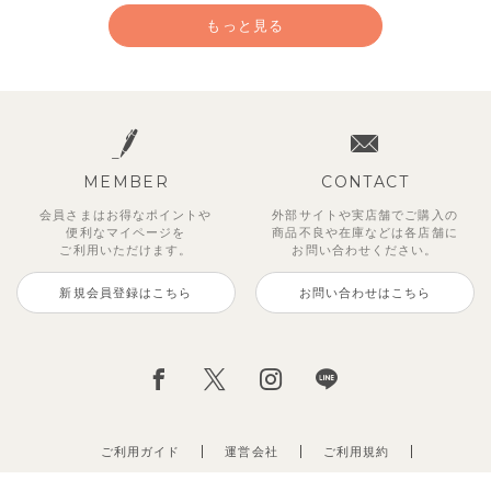
もっと見る
MEMBER
CONTACT
会員さまはお得なポイントや
外部サイトや実店舗でご購入の
便利な
マイページを
商品不良や
在庫などは各店舗に
ご利用いただけます。
お問い合わせください。
新規会員登録はこちら
お問い合わせはこちら
ジオアンバランスワンピース
マッキン半袖シャツ
【セットアップ】トイ総柄トップ
トゥーユーノースリーブ
【セットアップ】ルミスフリルポ
サンライズセーラーワンピース
【SOFT＆】カラーボーダートッ
【2点セット】ミエルカーディガ
ス＆パンツ
イントトップス＆パンツ
プス
ン＆ワンピース
2,970
3,465
495
2,970
円
（税込）
円
円
（税込）
（税込）
円
（税込）
2,475
1,980
990
3,960
円
（税込）
円
円
（税込）
円
（税込）
（税込）
ご利用ガイド
運営会社
ご利用規約