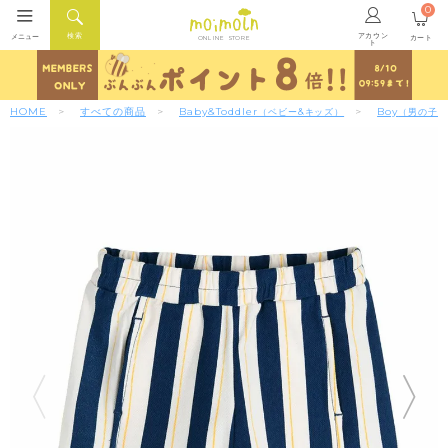
0
アカウン
検索
メニュー
カート
ONLINE STORE
ト
HOME
すべての商品
Baby&Toddler
Boy
（ベビー&キッズ）
（男の子）