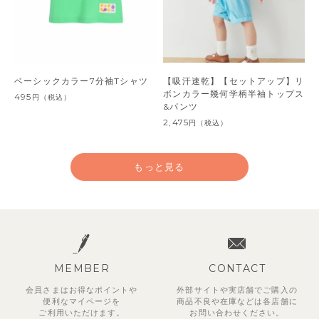
ベーシックカラー7分袖Tシャツ
【吸汗速乾】【セットアップ】リ
ボンカラー幾何学柄半袖トップス
495
円
（税込）
&パンツ
2,475
円
（税込）
もっと見る
MEMBER
CONTACT
会員さまはお得なポイントや
外部サイトや実店舗でご購入の
便利な
マイページを
商品不良や
在庫などは各店舗に
ご利用いただけます。
お問い合わせください。