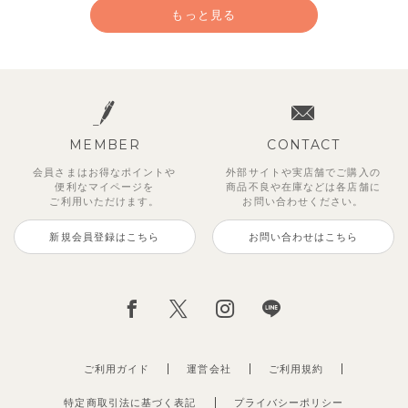
もっと見る
MEMBER
CONTACT
会員さまはお得なポイントや
外部サイトや実店舗でご購入の
便利な
マイページを
商品不良や
在庫などは各店舗に
ご利用いただけます。
お問い合わせください。
新規会員登録はこちら
お問い合わせはこちら
【セットアップ】サンシャイン＆
【セットアップ】カラーボーダー
【セットアップ】レトロダイヤモ
【セットアップ】鹿の子半袖ポロ
【セットアップ】クロコ＆ボート
【セットアップ】サマードロップ
ベリー＆フラワーフリル半袖ワン
【セットアップ】ギンガムセーラ
ボート半袖トップス&パンツ
ノースリーブトップス＆ショート
スリン半袖トップス＆ショートパ
シャツ＆パンツ
ボーダー柄フレンチスリーブTシ
ショルダートップス&ショートパ
ピース
ーカラー半袖トップス＆ハーフパ
パンツ
ンツ
ャツ＆パン
ンツ
ンツ
2,750
3,300
2,750
円
円
（税込）
（税込）
円
（税込）
1,925
4,620
2,200
2,695
2,750
円
円
（税込）
（税込）
円
円
円
（税込）
（税込）
（税込）
ご利用ガイド
運営会社
ご利用規約
特定商取引法に基づく表記
プライバシーポリシー