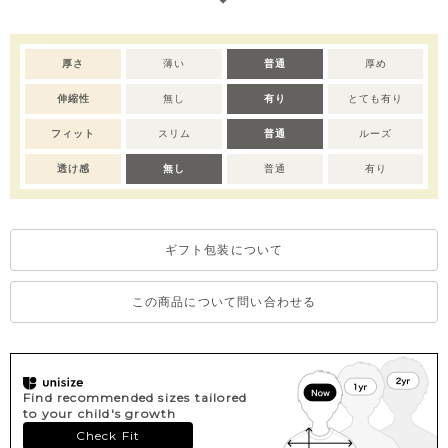
厚さ
薄い
普通
厚め
伸縮性
無し
有り
とても有り
フィット
スリム
普通
ルーズ
透け感
無し
普通
有り
ギフト包装について
この商品について問い合わせる
Find recommended sizes tailored
to your child's growth
Check Fit