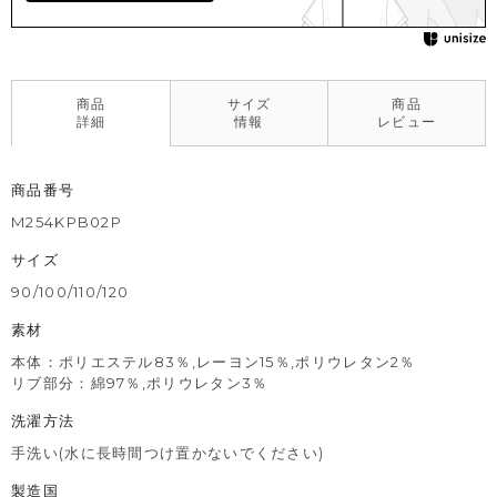
商品
サイズ
商品
詳細
情報
レビュー
商品番号
M254KPB02P
サイズ
90/100/110/120
素材
本体：ポリエステル83％,レーヨン15％,ポリウレタン2％
リブ部分：綿97％,ポリウレタン3％
洗濯方法
手洗い(水に長時間つけ置かないでください)
製造国