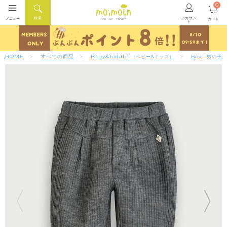
0
アカウン
検索
メニュー
カート
ONLINE STORE
ト
HOME
すべての商品
Baby&Toddler
Boy
（ベビー&キッズ）
（男の子）