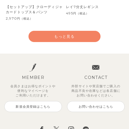
【セットアップ】クローディジャ
レイ7分丈レギンス
カードトップス＆パンツ
495
円
（税込）
2,970
円
（税込）
もっと見る
MEMBER
CONTACT
会員さまはお得なポイントや
外部サイトや実店舗でご購入の
便利な
マイページを
商品不良や
在庫などは各店舗に
ご利用いただけます。
お問い合わせください。
新規会員登録はこちら
お問い合わせはこちら
ジオアンバランスワンピース
マッキン半袖シャツ
【セットアップ】トイ総柄トップ
トゥーユーノースリーブ
【セットアップ】ルミスフリルポ
サンライズセーラーワンピース
【SOFT＆】カラーボーダートッ
【2点セット】ミエルカーディガ
ス＆パンツ
イントトップス＆パンツ
プス
ン＆ワンピース
2,970
3,465
495
2,970
円
（税込）
円
円
（税込）
（税込）
円
（税込）