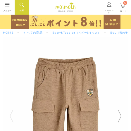
0
アカウン
検索
メニュー
カート
ONLINE STORE
ト
HOME
すべての商品
Baby&Toddler
Boy
（ベビー&キッズ）
（男の子）