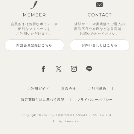
MEMBER
CONTACT
会員さまはお得なポイントや
外部サイトや実店舗でご購入の
便利な
マイページを
商品不良や
在庫などは各店舗に
ご利用いただけます。
お問い合わせください。
新規会員登録はこちら
お問い合わせはこちら
【セットアップ】サンシャイン＆
【セットアップ】カラーボーダー
【セットアップ】レトロダイヤモ
【セットアップ】鹿の子半袖ポロ
【セットアップ】クロコ＆ボート
【セットアップ】サマードロップ
ベリー＆フラワーフリル半袖ワン
【セットアップ】ギンガムセーラ
ボート半袖トップス&パンツ
ノースリーブトップス＆ショート
スリン半袖トップス＆ショートパ
シャツ＆パンツ
ボーダー柄フレンチスリーブTシ
ショルダートップス&ショートパ
ピース
ーカラー半袖トップス＆ハーフパ
パンツ
ンツ
ャツ＆パン
ンツ
ンツ
2,750
3,300
2,750
円
円
（税込）
（税込）
円
（税込）
1,925
4,620
2,200
2,695
2,750
円
円
（税込）
（税込）
円
円
円
（税込）
（税込）
（税込）
ご利用ガイド
運営会社
ご利用規約
特定商取引法に基づく表記
プライバシーポリシー
copyright © 2020 by
子供服の通販HANSAEDREAMS Co.,Ltd.
All right reserved.