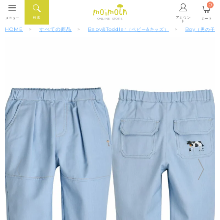
0
アカウン
検索
メニュー
カート
ONLINE STORE
ト
HOME
すべての商品
Baby&Toddler
Boy
（ベビー&キッズ）
（男の子）