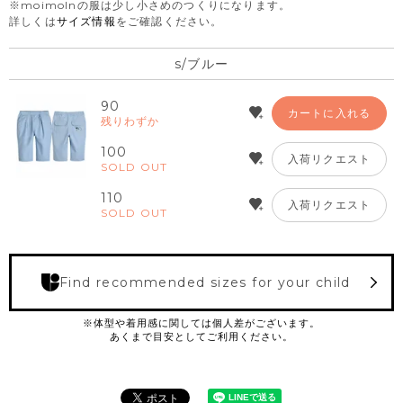
※moimolnの服は少し小さめのつくりになります。
詳しくは
サイズ情報
をご確認ください。
s/ブルー
90
カートに入れる
残りわずか
100
入荷リクエスト
SOLD OUT
110
入荷リクエスト
SOLD OUT
Find recommended sizes for your child