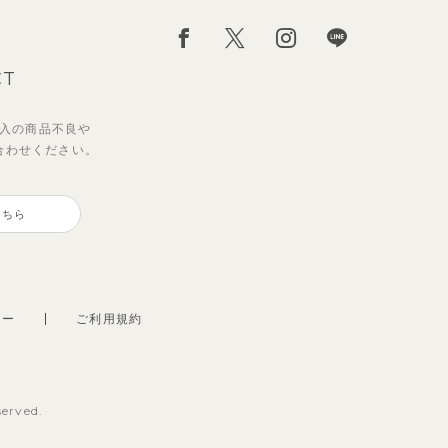
CT
入の
商品不良や
合わせください。
ンス
セッ
サンライズセーラーワンピース
ブルーベリー半袖フリルワンピー
ス
こちら
2,970
円
（税込）
3,850
円
（税込）
シー
ご利用規約
served.