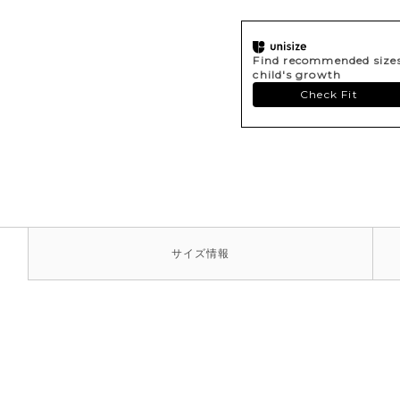
Find recommended sizes 
child's growth
Check Fit
サイズ
情報