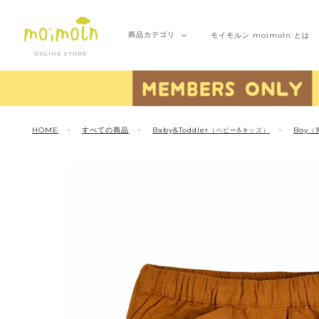
商品
カテゴリ
モイモルン
moimoln とは
ONLINE STORE
HOME
すべての商品
Baby&Toddler
Boy
（ベビー&キッズ）
（