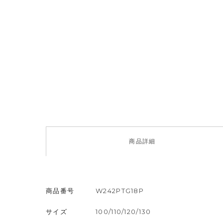
商品
詳細
商品番号
W242PTG18P
サイズ
100/110/120/130