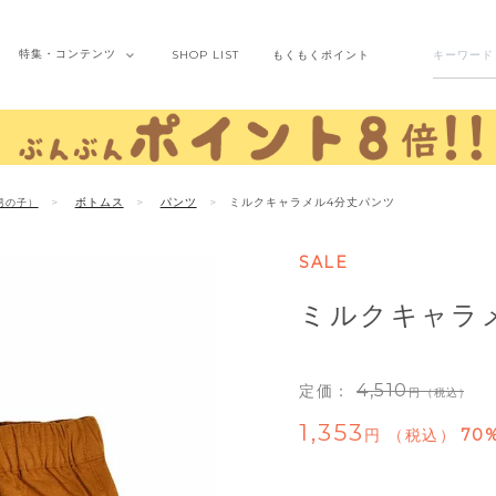
特集・
コンテンツ
SHOP
LIST
もくもく
ポイント
ボトムス
パンツ
ミルクキャラメル4分丈パンツ
男の子）
SALE
ミルクキャラ
4,510
定価：
（税込）
1,353
税込
70%