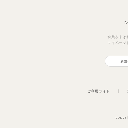
会員さまは
マイページ
レイ7分丈レギンス
【セットアップ】グリーニトップ
トゥ
クロ
ス＆パンツ
ドパ
新規
495
2,97
円
（税込）
3,960
990
円
（税込）
ご利用ガイド
copyr