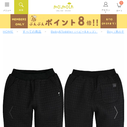
0
アカウン
検索
メニュー
カート
ONLINE STORE
ト
HOME
すべての商品
Baby&Toddler
Boy
（ベビー&キッズ）
（男の子）