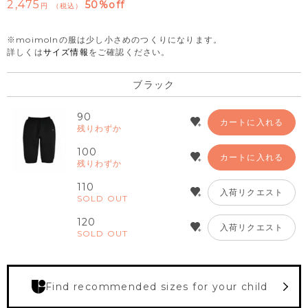
2,475
50%off
税込
※moimolnの服は少し小さめのつくりになります。
詳しくは
サイズ情報
をご確認ください。
ブラック
90
カートに入れる
残りわずか
100
カートに入れる
残りわずか
110
入荷リクエスト
SOLD OUT
120
入荷リクエスト
SOLD OUT
Find recommended sizes for your child