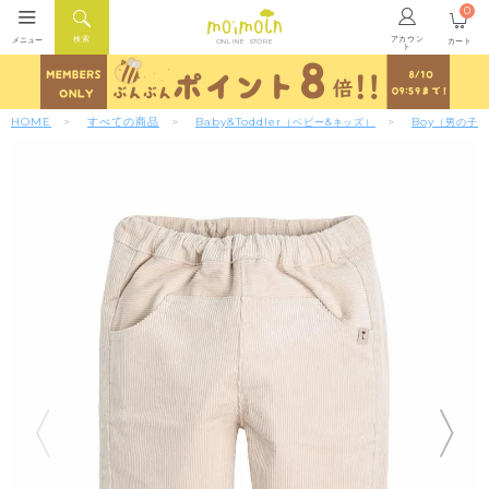
0
アカウン
検索
メニュー
カート
ONLINE STORE
ト
HOME
すべての商品
Baby&Toddler
Boy
（ベビー&キッズ）
（男の子）