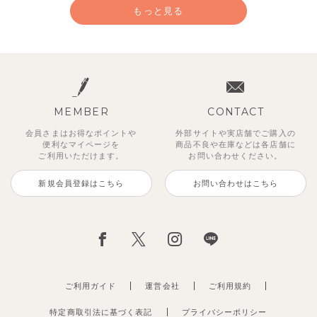
もっと見る
MEMBER
CONTACT
会員さまはお得なポイントや
外部サイトや実店舗でご購入の
便利な
マイページを
商品不良や
在庫などは各店舗に
ご利用いただけます。
お問い合わせください。
新規会員登録はこちら
お問い合わせはこちら
レイ7分丈レギンス
【SOFT＆】べべ7分丈レギンス
【セットアップ】グリーニトップ
ストライプジャガード7分丈セッ
トゥーユークーリング8分丈ワイ
サンライズセーラーワンピース
クロディフラワーワンピース
ブルーベリー半袖フリルワンピー
ス＆パンツ
トアップ
ドパンツ
ス
495
770
2,970
2,970
円
円
（税込）
（税込）
円
円
（税込）
（税込）
3,960
2,970
990
3,850
円
円
（税込）
（税込）
円
（税込）
円
（税込）
ご利用ガイド
運営会社
ご利用規約
特定商取引法に基づく表記
プライバシーポリシー