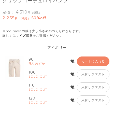
クリップコーデュロイパンツ
4,510
定価：
（税込）
2,255
50%off
税込
※moimolnの服は少し小さめのつくりになります。
詳しくは
サイズ情報
をご確認ください。
アイボリー
90
カートに入れる
残りわずか
100
入荷リクエスト
SOLD OUT
110
入荷リクエスト
SOLD OUT
120
入荷リクエスト
SOLD OUT