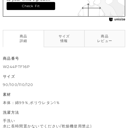
Check Fit
商品
サイズ
商品
詳細
情報
レビュー
商品番号
W244PTF16P
サイズ
90/100/110/120
素材
本体：綿99％,ポリウレタン1％
洗濯方法
手洗い
水に長時間置かないでください/乾燥機使用禁止)