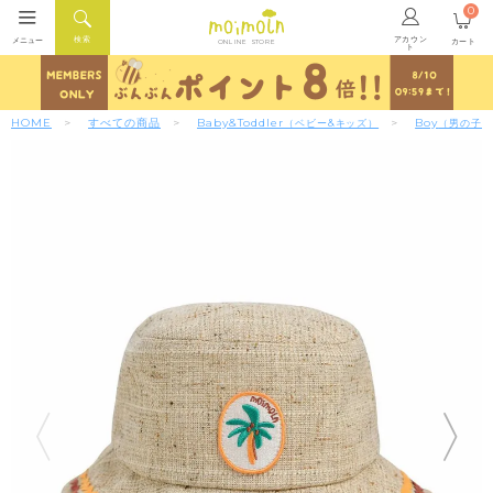
0
アカウン
検索
メニュー
カート
ONLINE STORE
ト
HOME
すべての商品
Baby&Toddler
Boy
（ベビー&キッズ）
（男の子）