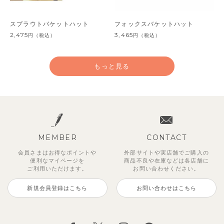
スプラウトバケットハット
フォックスバケットハット
2,475
3,465
円
（税込）
円
（税込）
もっと見る
MEMBER
CONTACT
会員さまはお得なポイントや
外部サイトや実店舗でご購入の
便利な
マイページを
商品不良や
在庫などは各店舗に
ご利用いただけます。
お問い合わせください。
新規会員登録はこちら
お問い合わせはこちら
ココファームバケットハット
ノーティッド スマイルバケット
クロコダイルメッシュバケットハ
ラビットビーニーハット
サン＆ムーンUVカットバケット
スターナイト紐付きバケットハッ
配色ニットハット・帽子
ノルディックニットボンネット帽
ハット
ット・帽子
ハット・帽子
ト・帽子
2,475
3,465
2,200
3,080
円
円
（税込）
（税込）
円
円
（税込）
（税込）