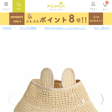
0
アカウン
検索
メニュー
カート
ONLINE STORE
ト
HOME
すべての商品
Baby&Toddler
Boy
（ベビー&キッズ）
（男の子）