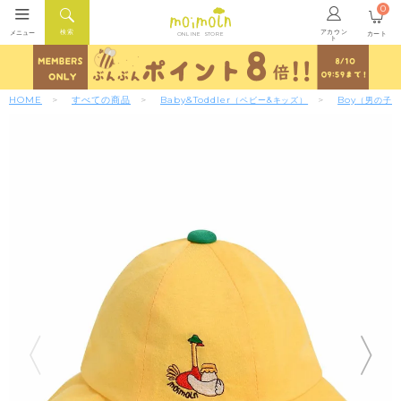
0
アカウン
検索
メニュー
カート
ONLINE STORE
ト
HOME
すべての商品
Baby&Toddler
Boy
（ベビー&キッズ）
（男の子）