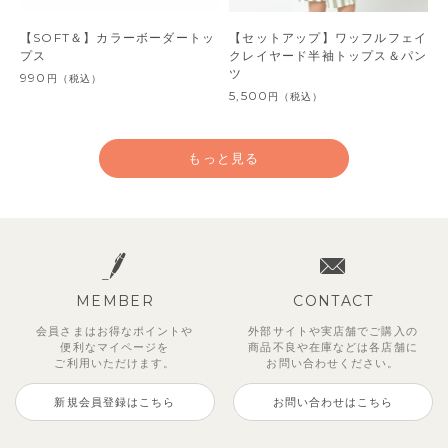
【SOFT＆】カラーボーダートッ
【セットアップ】ワッフルフェイ
プス
クレイヤード半袖トップス＆パン
ツ
990
円
（税込）
5,500
円
（税込）
もっと見る
MEMBER
CONTACT
会員さまはお得なポイントや
外部サイトや実店舗でご購入の
便利な
マイページを
商品不良や
在庫などは各店舗に
ご利用いただけます。
お問い合わせください。
新規会員登録はこちら
お問い合わせはこちら
レイ7分丈レギンス
【SOFT＆】べべ7分丈レギンス
【セットアップ】グリーニトップ
ストライプジャガード7分丈セッ
トゥーユークーリング8分丈ワイ
サンライズセーラーワンピース
クロディフラワーワンピース
ブルーベリー半袖フリルワンピー