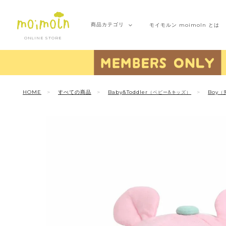
商品
カテゴリ
モイモルン
moimoln とは
ONLINE STORE
HOME
すべての商品
Baby&Toddler
Boy
（ベビー&キッズ）
（