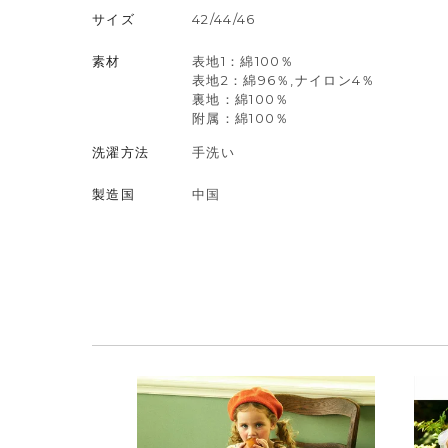
サイズ
42/44/46
素材
表地1：綿100％
表地2：綿96％,ナイロン4％
裏地：綿100％
附属：綿100％
洗濯方法
手洗い
製造国
中国