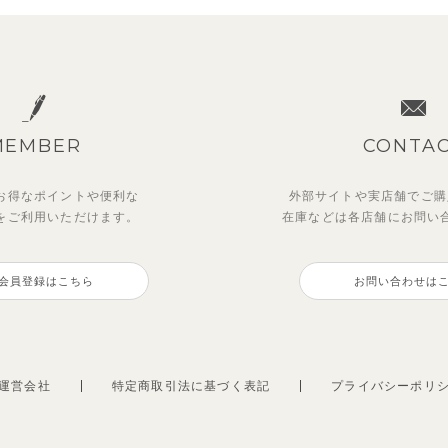
MEMBER
CONTA
お得なポイントや
便利な
外部サイトや実店舗でご購
を
ご利用いただけます。
在庫などは各店舗に
お問い
ットアップ】ルミスフリルポ
OFT＆】カラーボーダートッ
マッキン半袖シャツ
トゥーユーノースリーブ
トトップス＆パンツ
会員登録はこちら
お問い合わせは
3,465
495
円
（税込）
円
（税込）
0
円
円
（税込）
（税込）
運営会社
特定商取引法に基づく表記
プライバシーポリ