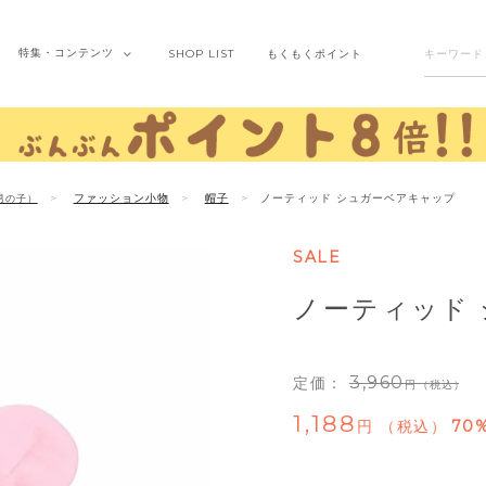
特集・
コンテンツ
SHOP
LIST
もくもく
ポイント
ファッション小物
帽子
ノーティッド シュガーベアキャップ
男の子）
SALE
ノーティッド
3,960
定価：
（税込）
1,188
税込
70%