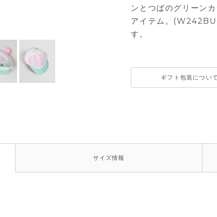
ンとつばのグリーンカ
アイテム。(W242B
す。
ギフト包装につい
サイズ
情報