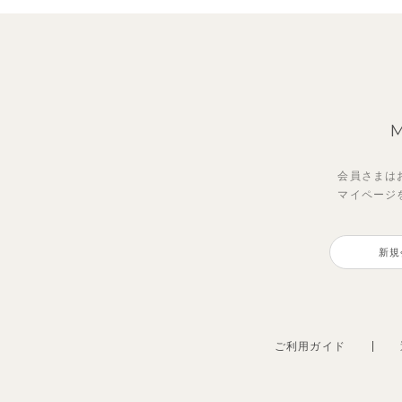
会員さまは
マイページ
ジオアンバランスワンピース
【セットアップ】トイ総柄トップ
【セ
【S
ス＆パンツ
イン
プス
新規
2,970
円
（税込）
2,475
1,98
990
円
（税込）
ご利用ガイド