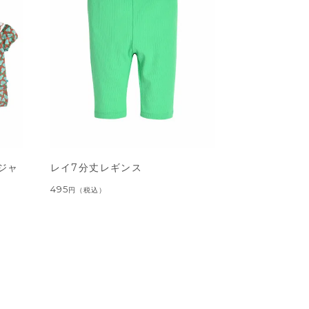
ジャ
レイ7分丈レギンス
495
円
（税込）