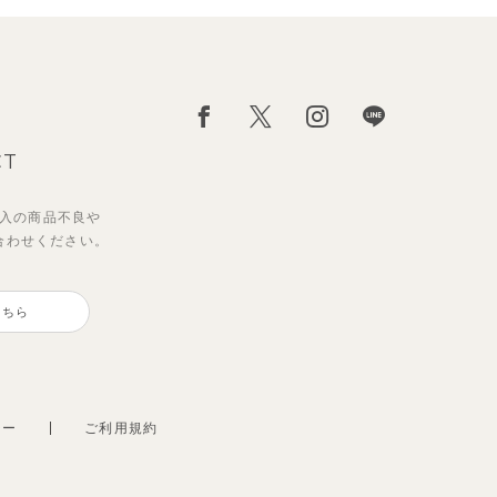
CT
入の
商品不良や
合わせください。
サンライズセーラーワンピース
【2点セット】ミエルカーディガ
ン＆ワンピース
こちら
2,970
円
（税込）
3,960
円
（税込）
シー
ご利用規約