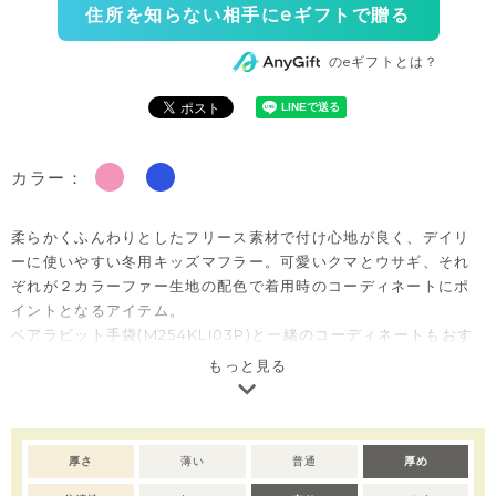
住所を知らない相手にeギフトで贈る
のeギフトとは？
カラー：
柔らかくふんわりとしたフリース素材で付け心地が良く、デイリ
ーに使いやすい冬用キッズマフラー。可愛いクマとウサギ、それ
ぞれが２カラーファー生地の配色で着用時のコーディネートにポ
イントとなるアイテム。
ベアラビット手袋(M254KLI03P)と一緒のコーディネートもおす
すめです。
もっと見る
厚さ
薄い
普通
厚め