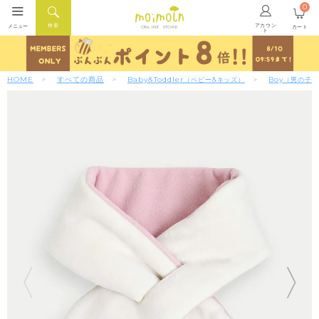
0
アカウン
検索
メニュー
カート
ONLINE STORE
ト
HOME
すべての商品
Baby&Toddler
Boy
（ベビー&キッズ）
（男の子）